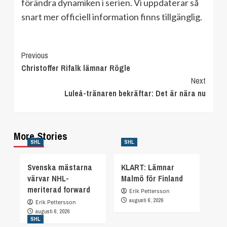
förändra dynamiken i serien. Vi uppdaterar så
snart mer officiell information finns tillgänglig.
Continue
Previous
Christoffer Rifalk lämnar Rögle
Reading
Next
Luleå-tränaren bekräftar: Det är nära nu
More Stories
SHL
SHL
Svenska mästarna
KLART: Lämnar
värvar NHL-
Malmö för Finland
meriterad forward
Erik Pettersson
augusti 6, 2026
Erik Pettersson
augusti 6, 2026
SHL