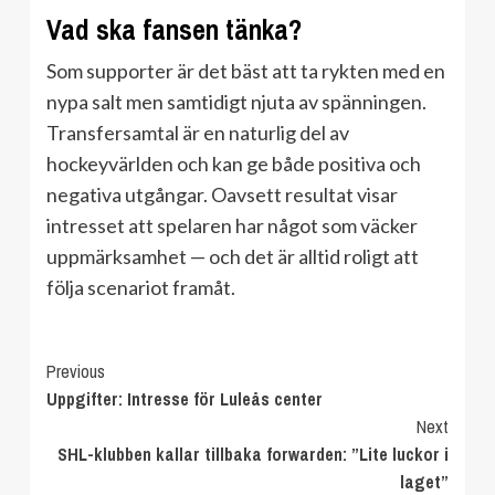
Vad ska fansen tänka?
Som supporter är det bäst att ta rykten med en
nypa salt men samtidigt njuta av spänningen.
Transfersamtal är en naturlig del av
hockeyvärlden och kan ge både positiva och
negativa utgångar. Oavsett resultat visar
intresset att spelaren har något som väcker
uppmärksamhet — och det är alltid roligt att
följa scenariot framåt.
Continue
Previous
Uppgifter: Intresse för Luleås center
Reading
Next
SHL-klubben kallar tillbaka forwarden: ”Lite luckor i
laget”