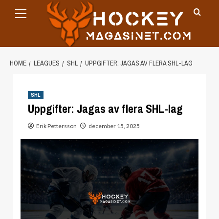
Primary
Skip
Menu
to
content
HOME
LEAGUES
SHL
UPPGIFTER: JAGAS AV FLERA SHL-LAG
SHL
Uppgifter: Jagas av flera SHL-lag
Erik Pettersson
december 15, 2025