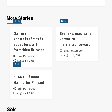
More Stories
SHL
SHL
Går in i
Svenska mästarna
kontraktsår: ”Får
värvar NHL-
acceptera att
meriterad forward
framtiden är oviss”
Erik Pettersson
augusti 6, 2026
Erik Pettersson
augusti 8, 2026
SHL
KLART: Lämnar
Malmö för Finland
Erik Pettersson
augusti 6, 2026
Sök