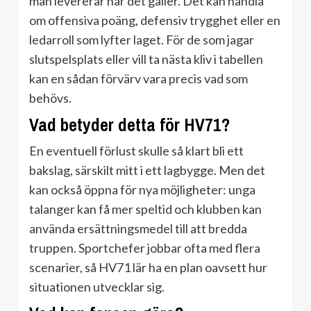
man levererar när det gäller. Det kan handla
om offensiva poäng, defensiv trygghet eller en
ledarroll som lyfter laget. För de som jagar
slutspelsplats eller vill ta nästa kliv i tabellen
kan en sådan förvärv vara precis vad som
behövs.
Vad betyder detta för HV71?
En eventuell förlust skulle så klart bli ett
bakslag, särskilt mitt i ett lagbygge. Men det
kan också öppna för nya möjligheter: unga
talanger kan få mer speltid och klubben kan
använda ersättningsmedel till att bredda
truppen. Sportchefer jobbar ofta med flera
scenarier, så HV71 lär ha en plan oavsett hur
situationen utvecklar sig.