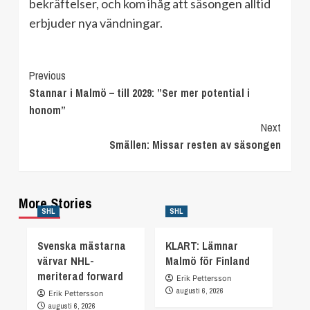
bekräftelser, och kom ihåg att säsongen alltid
erbjuder nya vändningar.
Continue
Previous
Stannar i Malmö – till 2029: ”Ser mer potential i
Reading
honom”
Next
Smällen: Missar resten av säsongen
More Stories
SHL
SHL
Svenska mästarna
KLART: Lämnar
värvar NHL-
Malmö för Finland
meriterad forward
Erik Pettersson
augusti 6, 2026
Erik Pettersson
augusti 6, 2026