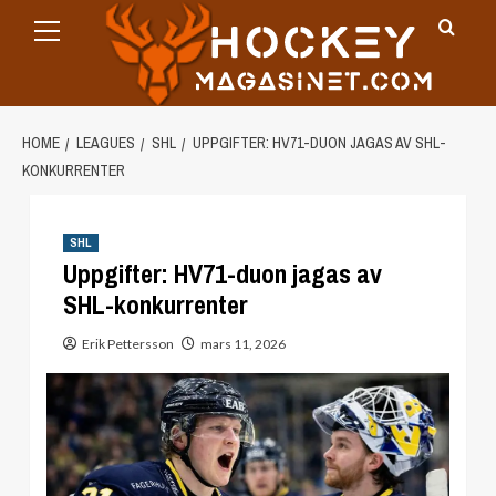
Primary
Skip
Menu
to
content
HOME
LEAGUES
SHL
UPPGIFTER: HV71-DUON JAGAS AV SHL-
KONKURRENTER
SHL
Uppgifter: HV71-duon jagas av
SHL-konkurrenter
Erik Pettersson
mars 11, 2026