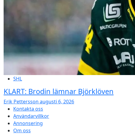
SHL
KLART: Brodin lämnar Björklöven
Erik Pettersson
augusti 6, 2026
Kontakta oss
Användarvillkor
Annonsering
Om oss