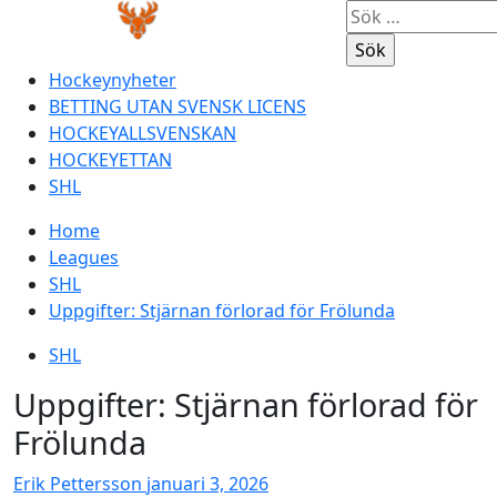
Skip
Primary
Sök
to
Menu
efter:
content
Hockeynyheter
BETTING UTAN SVENSK LICENS
HOCKEYALLSVENSKAN
HOCKEYETTAN
SHL
Home
Leagues
SHL
Uppgifter: Stjärnan förlorad för Frölunda
SHL
Uppgifter: Stjärnan förlorad för
Frölunda
Erik Pettersson
januari 3, 2026