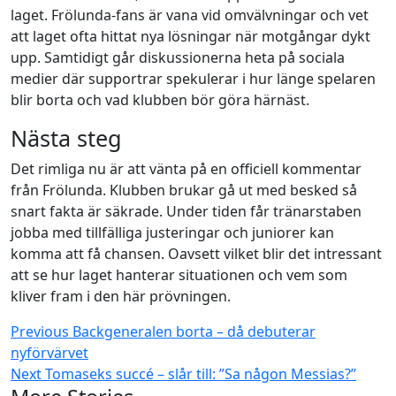
laget. Frölunda-fans är vana vid omvälvningar och vet
att laget ofta hittat nya lösningar när motgångar dykt
upp. Samtidigt går diskussionerna heta på sociala
medier där supportrar spekulerar i hur länge spelaren
blir borta och vad klubben bör göra härnäst.
Nästa steg
Det rimliga nu är att vänta på en officiell kommentar
från Frölunda. Klubben brukar gå ut med besked så
snart fakta är säkrade. Under tiden får tränarstaben
jobba med tillfälliga justeringar och juniorer kan
komma att få chansen. Oavsett vilket blir det intressant
att se hur laget hanterar situationen och vem som
kliver fram i den här prövningen.
Continue
Previous
Backgeneralen borta – då debuterar
nyförvärvet
Reading
Next
Tomaseks succé – slår till: ”Sa någon Messias?”