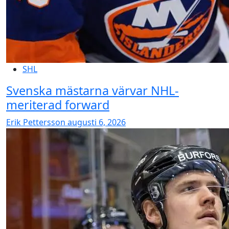
SHL
Svenska mästarna värvar NHL-
meriterad forward
Erik Pettersson
augusti 6, 2026