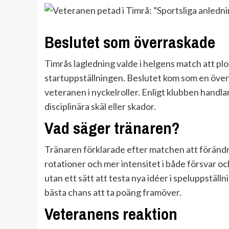
Beslutet som överraskade
Timrås lagledning valde i helgens match att plo
startuppställningen. Beslutet kom som en överr
veteranen i nyckelroller. Enligt klubben handl
disciplinära skäl eller skador.
Vad säger tränaren?
Tränaren förklarade efter matchen att förändr
rotationer och mer intensitet i både försvar o
utan ett sätt att testa nya idéer i speluppställ
bästa chans att ta poäng framöver.
Veteranens reaktion