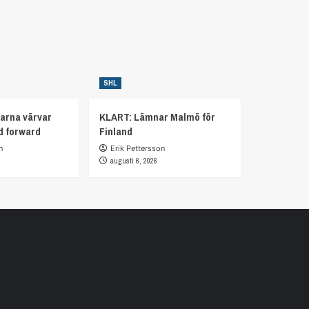
SHL
arna värvar
KLART: Lämnar Malmö för
d forward
Finland
n
Erik Pettersson
augusti 6, 2026