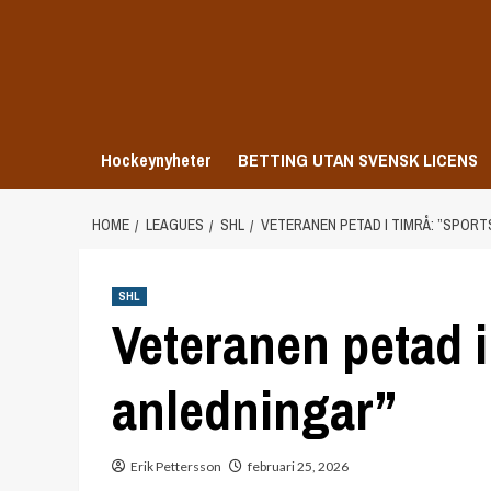
Skip
to
content
Hockeynyheter
BETTING UTAN SVENSK LICENS
HOME
LEAGUES
SHL
VETERANEN PETAD I TIMRÅ: ”SPORT
SHL
Veteranen petad i
anledningar”
Erik Pettersson
februari 25, 2026