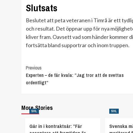
Slutsats
Beslutet att peta veteranen i Timrå är ett tydli
och resultat. Det öppnar upp för nya möjlighete
kliver fram. Oavsett vad som händer kommer di
fortsätta bland supportrar och inom truppen.
Continue
Previous
Experten – de får kvala: ”Jag tror att de svettas
Reading
ordentligt”
More Stories
SHL
SHL
Går in i kontraktsår: ”Får
Svenska mä
acceptera att framtiden är
meriterad 