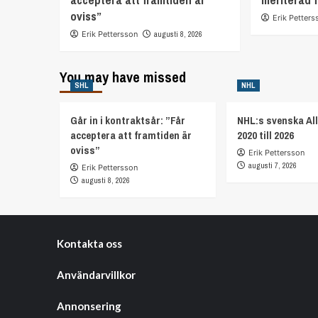
oviss”
Erik Petters
Erik Pettersson
augusti 8, 2026
You may have missed
SHL
NHL
Går in i kontraktsår: ”Får
NHL:s svenska All
acceptera att framtiden är
2020 till 2026
oviss”
Erik Pettersson
augusti 7, 2026
Erik Pettersson
augusti 8, 2026
Kontakta oss
Användarvillkor
Annonsering