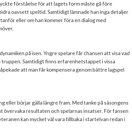
yckte förståelse för att lagets form måste gå före
idra oavsett speltid. Samtidigt lämnade han inga detaljer
utanför eller om han kommer föra en dialog med
amöver.
 dynamiken på isen. Yngre spelare får chansen att visa vad
i truppen. Samtidigt finns erfarenhetstappet i vissa
 påpekade att man får kompensera genom bättre lagspel
ning eller börjar gälla längre fram. Med tanke på säsongens
övervaka resultaten och spelarnas insatser. För fansen
teranen kan mycket väl vara tillbaka i startelvan redan i