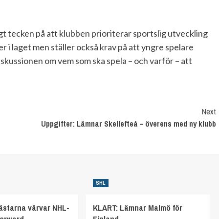
gt tecken på att klubben prioriterar sportslig utveckling
r i laget men ställer också krav på att yngre spelare
skussionen om vem som ska spela – och varför – att
Next
Uppgifter: Lämnar Skellefteå – överens med ny klubb
SHL
starna värvar NHL-
KLART: Lämnar Malmö för
forward
Finland