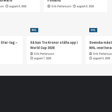
son
augusti 6, 2026
Erik Pettersson
augusti 6, 2026
NHL
SHL
 Star-lag –
Så kan Tre Kronor ställa upp i
Svenska mäst
World Cup 2028
NHL-meritera
Erik Pettersson
Erik Pettersso
augusti 7, 2026
augusti 6, 2026