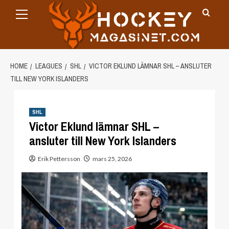
Primary
Skip
Menu
to
content
HOME
LEAGUES
SHL
VICTOR EKLUND LÄMNAR SHL – ANSLUTER
TILL NEW YORK ISLANDERS
SHL
Victor Eklund lämnar SHL –
ansluter till New York Islanders
Erik Pettersson
mars 25, 2026