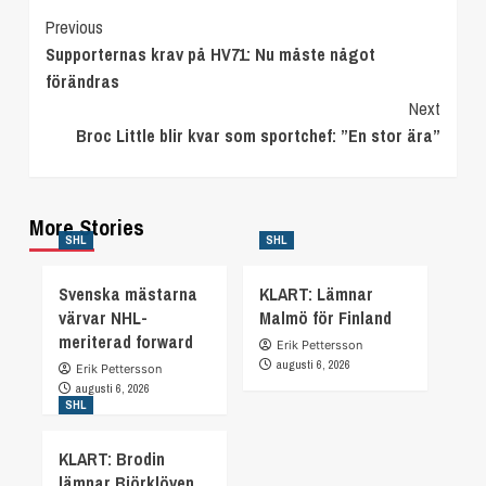
Continue
Previous
Supporternas krav på HV71: Nu måste något
Reading
förändras
Next
Broc Little blir kvar som sportchef: ”En stor ära”
More Stories
SHL
SHL
Svenska mästarna
KLART: Lämnar
värvar NHL-
Malmö för Finland
meriterad forward
Erik Pettersson
augusti 6, 2026
Erik Pettersson
augusti 6, 2026
SHL
KLART: Brodin
lämnar Björklöven