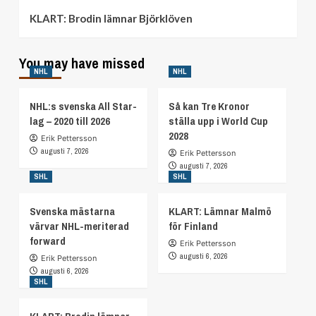
KLART: Brodin lämnar Björklöven
You may have missed
NHL
NHL
NHL:s svenska All Star-
Så kan Tre Kronor
lag – 2020 till 2026
ställa upp i World Cup
2028
Erik Pettersson
augusti 7, 2026
Erik Pettersson
augusti 7, 2026
SHL
SHL
Svenska mästarna
KLART: Lämnar Malmö
värvar NHL-meriterad
för Finland
forward
Erik Pettersson
augusti 6, 2026
Erik Pettersson
augusti 6, 2026
SHL