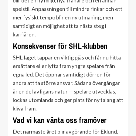
blir det en ny miljö, nya tränare och en annan
spelstil. Anpassningen till mindre rinkar och ett
mer fysiskt tempo blir en ny utmaning, men
samtidigt en möjlighet att ta nästa steg i
karriären.
Konsekvenser för SHL-klubben
SHL-laget tappar en viktig pjäs och får nu hitta
ersättare eller lyfta fram yngre spelare från
egna led. Det öppnar samtidigt dörren för
andra att ta större ansvar. Sådana övergångar
är en del av ligans natur — spelare utvecklas,
lockas utomlands och ger plats för ny talang att
kliva fram.
Vad vi kan vänta oss framöver
Det närmaste året blir avgörande för Eklund.