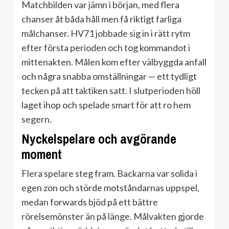
Matchbilden var jämn i början, med flera
chanser åt båda håll men få riktigt farliga
målchanser. HV71 jobbade sig in i rätt rytm
efter första perioden och tog kommandot i
mittenakten. Målen kom efter välbyggda anfall
och några snabba omställningar — ett tydligt
tecken på att taktiken satt. I slutperioden höll
laget ihop och spelade smart för att ro hem
segern.
Nyckelspelare och avgörande
moment
Flera spelare steg fram. Backarna var solida i
egen zon och störde motståndarnas uppspel,
medan forwards bjöd på ett bättre
rörelsemönster än på länge. Målvakten gjorde