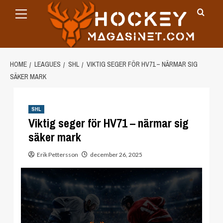
Primary
Skip
Menu
to
content
HOME
LEAGUES
SHL
VIKTIG SEGER FÖR HV71 – NÄRMAR SIG
SÄKER MARK
SHL
Viktig seger för HV71 – närmar sig
säker mark
Erik Pettersson
december 26, 2025