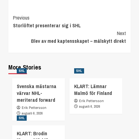
Continue
Previous
Storlöftet presenterar sig i SHL
Reading
Next
Blev av med kaptensskapet – målskytt direkt
More Stories
SHL
SHL
Svenska mästarna
KLART: Lämnar
värvar NHL-
Malmö för Finland
meriterad forward
Erik Pettersson
augusti 6, 2026
Erik Pettersson
augusti 6, 2026
SHL
KLART: Brodin