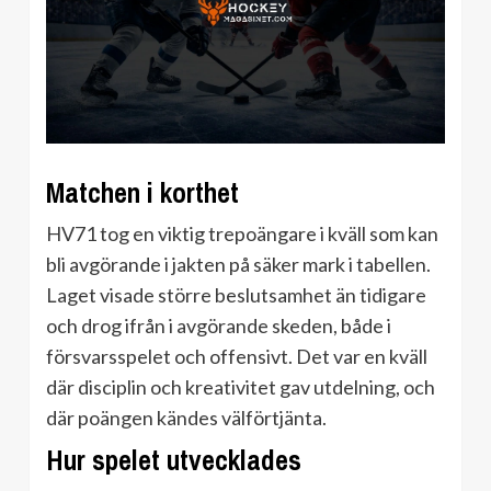
Matchen i korthet
HV71 tog en viktig trepoängare i kväll som kan
bli avgörande i jakten på säker mark i tabellen.
Laget visade större beslutsamhet än tidigare
och drog ifrån i avgörande skeden, både i
försvarsspelet och offensivt. Det var en kväll
där disciplin och kreativitet gav utdelning, och
där poängen kändes välförtjänta.
Hur spelet utvecklades