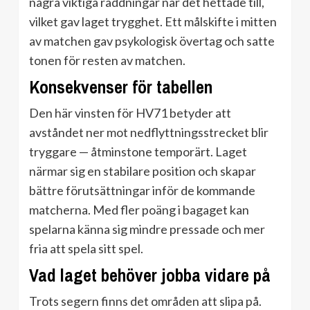
några viktiga räddningar när det hettade till,
vilket gav laget trygghet. Ett målskifte i mitten
av matchen gav psykologisk övertag och satte
tonen för resten av matchen.
Konsekvenser för tabellen
Den här vinsten för HV71 betyder att
avståndet ner mot nedflyttningsstrecket blir
tryggare — åtminstone temporärt. Laget
närmar sig en stabilare position och skapar
bättre förutsättningar inför de kommande
matcherna. Med fler poäng i bagaget kan
spelarna känna sig mindre pressade och mer
fria att spela sitt spel.
Vad laget behöver jobba vidare på
Trots segern finns det områden att slipa på.