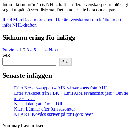
Introduktion Inför årets NHL-draft har flera svenska spelare plötsligt
seglat uppåt på scoutlistorna. Det handlar inte bara om ett par...
Read More
Read more about Här är svenskarna som klättrat mest
inför NHL-draften
Sidnumrering för inlägg
Previous
1
2
3
4
5
…
14
Next
Sök
Sök
Senaste inläggen
Efter Kovacs-soppan – AIK värvar spets från AHL
Efter avskedet från FBK – Emil Alba revanschsugen: ”Om de
inte vill…”
Nästa talang att lämna DIF
Klart: Lämnar efter fem säsonger
KLART: Kovács skriver på för Björklöven
You may have missed