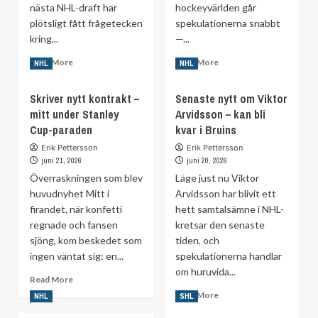
nästa NHL-draft har
hockeyvärlden går
plötsligt fått frågetecken
spekulationerna snabbt
kring...
—...
Read
Read
Read More
Read More
NHL
NHL
more
more
about
about
Skriver nytt kontrakt –
Senaste nytt om Viktor
Därför
Skada
mitt under Stanley
Arvidsson – kan bli
riskerar
för
Cup-paraden
svenska
kvar i Bruins
Matthews
jättelöftet
–
Erik Pettersson
Erik Pettersson
att
kan
juni 21, 2026
juni 20, 2026
falla
öppna
Överraskningen som blev
Läge just nu Viktor
i
dörren
huvudnyhet Mitt i
Arvidsson har blivit ett
NHL-
för
firandet, när konfetti
draften
hett samtalsämne i NHL-
Toronto
regnade och fansen
kretsar den senaste
sjöng, kom beskedet som
tiden, och
ingen väntat sig: en...
spekulationerna handlar
om huruvida...
Read
Read More
more
Read
Read More
NHL
SHL
about
more
Skriver