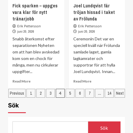
about
Fick sparken – uppges
Joel Lundqvist får
nytt
Senaste
vara klar för nytt
kontrakt
tröjan hissad i taket
nytt
–
tränarjobb
av Frölunda
om
mitt
Viktor
Erik Pettersson
Erik Pettersson
under
Arvidsson
juni 20, 2026
juni 20, 2026
Stanley
–
Snabb återkomst efter
Ceremonin Det var en
Cup-
kan
separationen Nyheten
paraden
speciell kväll när Frölunda
bli
om att han blev avskedad
samlade laget, gamla
kvar
i
kom som en chock för
lagkamrater och
Bruins
många, men nu cirkulerar
supportrar för att hylla
uppgifter...
Joel Lundqvist. Innan...
Read
Read
Read More
Read More
more
more
Sidnumrering
about
about
Previous
1
2
3
4
5
6
7
…
14
Next
Fick
Joel
för
sparken
Lundqvist
Sök
inlägg
–
får
uppges
tröjan
vara
hissad
klar
i
Sök
för
taket