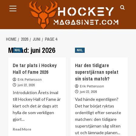
Primary
Skip
Menu
to
content
HOME
2026
JUNI
PAGE 4
Månad:
juni 2026
NHL
NHL
De tar plats i Hockey
Har den tidigare
Hall of Fame 2026
superstjärnan spelat
sin sista match?
Erik Pettersson
juni 22, 2026
Erik Pettersson
juni 22, 2026
Introduktion Årets inval
till Hockey Hall of Fame är
Vad hände egentligen?
klart och det är dags att
Det har börjat ryktas
hylla de som verkligen
ordentligt efter senaste
gjort...
matchen: den tidigare
superstjärnan såg sliten
Read
Read More
ut och lämnade planen...
more