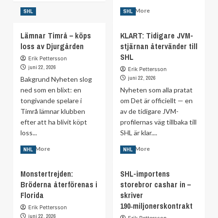
about
Read
Read More
SHL
SHL
De
more
tar
about
Lämnar Timrå – köps
plats
KLART: Tidigare JVM-
Har
i
loss av Djurgården
stjärnan återvänder till
den
Hockey
SHL
tidigare
Erik Pettersson
Hall
superstjärnan
juni 22, 2026
Erik Pettersson
of
spelat
juni 22, 2026
Bakgrund Nyheten slog
Fame
sin
ned som en blixt: en
2026
Nyheten som alla pratat
sista
tongivande spelare i
om Det är officiellt — en
match?
Timrå lämnar klubben
av de tidigare JVM-
efter att ha blivit köpt
profilernas väg tillbaka till
loss...
SHL är klar....
Read
Read
Read More
Read More
NHL
NHL
more
more
about
about
Monstertrejden:
SHL-importens
Lämnar
KLART:
Bröderna återförenas i
storebror cashar in –
Timrå
Tidigare
Florida
–
skriver
JVM-
köps
stjärnan
190‑miljonerskontrakt
Erik Pettersson
loss
återvänder
juni 22, 2026
Erik Pettersson