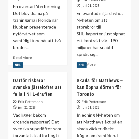
av
till
juni 21, 2026
En oväntad återförening
Djurgården
SHL
Det blev drama på
En oväntad miljardnyhet
träningarna i Florida när
Nyheten om att
klubben presenterade
storebror till
nyförvärvet som
SHL‑importen just signat
samtidigt innebär att två
ett kontrakt värt 190
bröder...
miljoner har snabbt
spridit sig...
Read
Read More
more
Read
Read More
NHL
NHL
about
more
Monstertrejden:
about
Därför riskerar
Skada för Matthews –
Bröderna
SHL-
svenska jättelöftet att
återförenas
kan öppna dörren för
importens
i
falla i NHL-draften
Toronto
storebror
Florida
cashar
Erik Pettersson
Erik Pettersson
in
juni 21, 2026
juni 21, 2026
–
Vad ligger bakom
Inledning Nyheten om
skriver
oroande rapporter? Det
att Matthews åkt på en
190‑miljonerskontrakt
svenska superlöftet som
skada väcker direkt
förväntats klättra högt i
frågor om framtiden. I