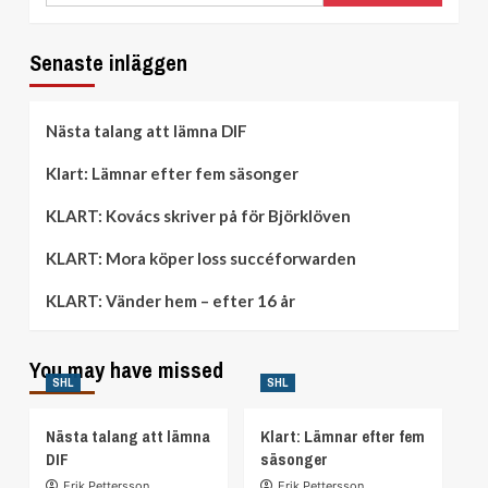
nytt
av
tränarjobb
Frölunda
Senaste inläggen
Nästa talang att lämna DIF
Klart: Lämnar efter fem säsonger
KLART: Kovács skriver på för Björklöven
KLART: Mora köper loss succéforwarden
KLART: Vänder hem – efter 16 år
You may have missed
SHL
SHL
Nästa talang att lämna
Klart: Lämnar efter fem
DIF
säsonger
Erik Pettersson
Erik Pettersson