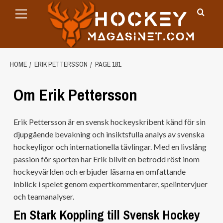
Primary
Skip
Menu
to
content
HOME
ERIK PETTERSSON
PAGE 181
Om Erik Pettersson
Erik Pettersson är en svensk hockeyskribent känd för sin
djupgående bevakning och insiktsfulla analys av svenska
hockeyligor och internationella tävlingar. Med en livslång
passion för sporten har Erik blivit en betrodd röst inom
hockeyvärlden och erbjuder läsarna en omfattande
inblick i spelet genom expertkommentarer, spelintervjuer
och teamanalyser.
En Stark Koppling till Svensk Hockey