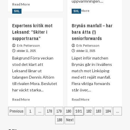
uppvärmningen....
Read
Read More
more
Read
Read More
SHL
SHL
about
more
Frölundaveteranen
about
Expertens kritik mot
Brynäs manfall – har
jagar
Loke
Leksand: ”Skiter i
Joel
bara åtta (!)
Krantz
Lundqvist:
supportrarna”
seniorforwards
gör
”Det
SHL-
Erik Pettersson
Erik Pettersson
är
debut
oktober 11, 2025
oktober 11, 2025
långt
efter
Bakgrund Förra veckan
Läget inför matchen
bort”
skada
stod det klart att
Brynäs går in i kvällens
på
Leksand lånar ut
match mot Linköping
uppvärmningen
talangen Dennis Altörn
med ett rejält manfall.
till rivalen Mora. Beslutet
Flera viktiga forwards
har väckt starka...
står över,...
Read
Read
Read More
Read More
more
more
Sidnumrering
about
about
Previous
1
…
178
179
180
181
182
183
184
…
Expertens
Brynäs
för
188
Next
kritik
manfall
inlägg
mot
–