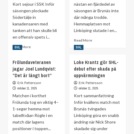
Kort sejour i SSK Inför
nästan en fjärdedel av
räddade
säsongen plockade
säsongen är Brynäs inte
en
Södertälje in
där många trodde.
poäng
efter
kanadensaren med
Hemmaplatsen mot
mardrömsstart
tanken att han skulle bli
Linköping slutade i en...
en offensiv spets i...
Read
Read More
more
Read
Read More
SHL
SHL
about
more
Inget
about
Frölundaveteranen
Loke Krantz gör SHL-
snack
Cole
jagar Joel Lundqvist:
debut efter skada på
–
Fonstad
nu
”Det är långt bort”
lämnar
uppvärmningen
nämner
Södertälje
Erik Pettersson
Erik Pettersson
vi
efter
oktober 11, 2025
oktober 11, 2025
K-
bara
Matchen i korthet
Kort sammanfattning
ordet
sex
Frölunda tog en viktig 4–
Inför kvällens match mot
matcher
1-seger hemma mot
Brynäs tvingades
tabelltvåan Rögle i en
Linköping göra en snabb
match där lagens
ändring när Nick Shore
positioner i toppen...
skadade sig under