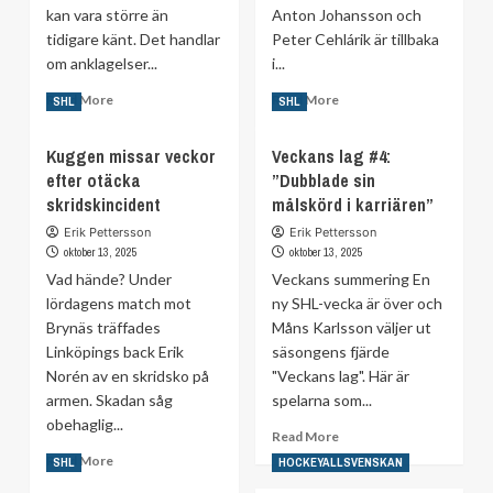
kan vara större än
Anton Johansson och
tidigare känt. Det handlar
Peter Cehlárik är tillbaka
om anklagelser...
i...
Read
Read
Read More
Read More
SHL
SHL
more
more
about
about
Kuggen missar veckor
Veckans lag #4:
Uppgifter:
Glädjebeskedet:
efter otäcka
”Dubblade sin
Utbrett
Viktiga
skridskincident
skattefusk
målskörd i karriären”
LIF-
i
duon
Erik Pettersson
Erik Pettersson
Timrå
tillbaka
oktober 13, 2025
oktober 13, 2025
–
Vad hände? Under
Veckans summering En
”Varit
lördagens match mot
ny SHL-vecka är över och
en
Brynäs träffades
kultur”
Måns Karlsson väljer ut
Linköpings back Erik
säsongens fjärde
Norén av en skridsko på
"Veckans lag". Här är
armen. Skadan såg
spelarna som...
obehaglig...
Read
Read More
more
Read
Read More
SHL
HOCKEYALLSVENSKAN
about
more