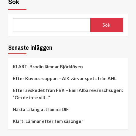
Sök
Leksand:
har
”Skiter
bara
i
åtta
supportrarna”
(!)
Sök
seniorforwards
Senaste inläggen
KLART: Brodin lämnar Björklöven
Efter Kovacs-soppan – AIK värvar spets från AHL
Efter avskedet från FBK – Emil Alba revanschsugen:
”Om de inte vill…”
Nästa talang att lämna DIF
Klart: Lämnar efter fem säsonger