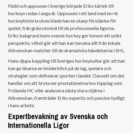
Född och uppvuxen i Sverige började Eriks kärlek till
hockeyn redan i unga år. Uppvuxen i ett land med en rik
hockeyhistoria utvecklade han en skarp förståelse för
spelet, från gräsrotsnivå till de professionella ligorna.
Eriks bakgrund inom svensk hockey ger honom ett unikt
perspektiv, vilket gör att han kan bevaka allt från lokala
Allsvenskan-matcher till de dramatiska händelserna i SHL.
Hans djupa koppling till Sveriges hockeykultur gör att han
kan ge läsarna en insiderblick på de lag, spelare och
strategier som definierar sporten i landet. Oavsett om det
handlar om att bryta ner prestationerna hos topplag som
Frölunda HC eller analysera nästa stora stjärna i
Allsvenskan, framträder Eriks expertis och passion tydligt
i hans arbete.
Expertbevakning av Svenska och
Internationella Ligor