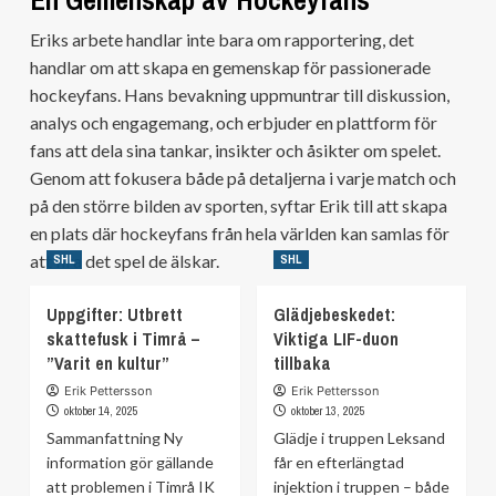
Eriks arbete handlar inte bara om rapportering, det
handlar om att skapa en gemenskap för passionerade
hockeyfans. Hans bevakning uppmuntrar till diskussion,
analys och engagemang, och erbjuder en plattform för
fans att dela sina tankar, insikter och åsikter om spelet.
Genom att fokusera både på detaljerna i varje match och
på den större bilden av sporten, syftar Erik till att skapa
en plats där hockeyfans från hela världen kan samlas för
att fira det spel de älskar.
SHL
SHL
Uppgifter: Utbrett
Glädjebeskedet:
skattefusk i Timrå –
Viktiga LIF-duon
”Varit en kultur”
tillbaka
Erik Pettersson
Erik Pettersson
oktober 14, 2025
oktober 13, 2025
Sammanfattning Ny
Glädje i truppen Leksand
information gör gällande
får en efterlängtad
att problemen i Timrå IK
injektion i truppen – både