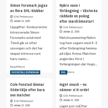
Veckans
about
Simon Forsmark jagas
Nybro vann i
lag
Kuggen
av flera SHL-klubbar
förlängning – Västerås
#4:
missar
”Dubblade
veckor
räddade en poäng
Erik Pettersson
sin
efter
efter mardrömsstart
oktober 13, 2025
målskörd
otäcka
Uppgifter: Konkurrenter
Erik Pettersson
i
skridskincident
oktober 12, 2025
intresserade Simon
karriären”
Forsmarks avtal med
Matchsummering Nybro
Timrå går ut efter
tog hem segern med 4–3
säsongen och det har
efter förlängning hemma
skapat intresse runt
på Liljas Arena. Matchen
hans namn....
avgjordes först i
förlängningen där Hugo...
Read
Read More
more
Read
Read More
HOCKEYALLSVENSKAN
SHL
about
more
Simon
about
Cole Fonstad lämnar
Inget snack – nu
Forsmark
Nybro
Södertälje efter bara
jagas
nämner vi K-ordet
vann
av
sex matcher
i
Erik Pettersson
flera
förlängning
oktober 11, 2025
Erik Pettersson
SHL-
–
oktober 12, 2025
Läget just nuEfter
klubbar
Västerås