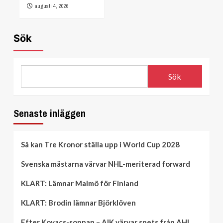
augusti 4, 2026
Sök
Sök
Senaste inläggen
Så kan Tre Kronor ställa upp i World Cup 2028
Svenska mästarna värvar NHL-meriterad forward
KLART: Lämnar Malmö för Finland
KLART: Brodin lämnar Björklöven
Efter Kovacs-soppan – AIK värvar spets från AHL