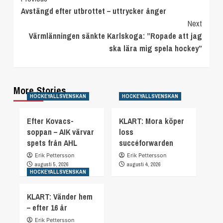
Avstängd efter utbrottet – uttrycker ånger
Reading
Next
Värmlänningen sänkte Karlskoga: ”Ropade att jag
ska lära mig spela hockey”
More Stories
HOCKEYALLSVENSKAN
HOCKEYALLSVENSKAN
Efter Kovacs-
KLART: Mora köper
soppan – AIK värvar
loss
spets från AHL
succéforwarden
Erik Pettersson
Erik Pettersson
augusti 5, 2026
augusti 4, 2026
HOCKEYALLSVENSKAN
KLART: Vänder hem
– efter 16 år
Erik Pettersson