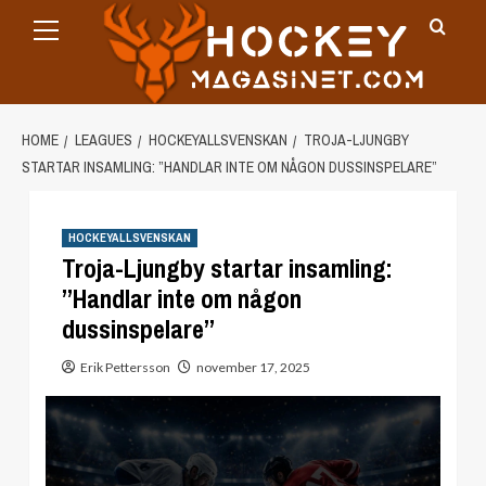
Primary
Skip
Menu
to
content
HOME
LEAGUES
HOCKEYALLSVENSKAN
TROJA-LJUNGBY
STARTAR INSAMLING: ”HANDLAR INTE OM NÅGON DUSSINSPELARE”
HOCKEYALLSVENSKAN
Troja-Ljungby startar insamling:
”Handlar inte om någon
dussinspelare”
Erik Pettersson
november 17, 2025