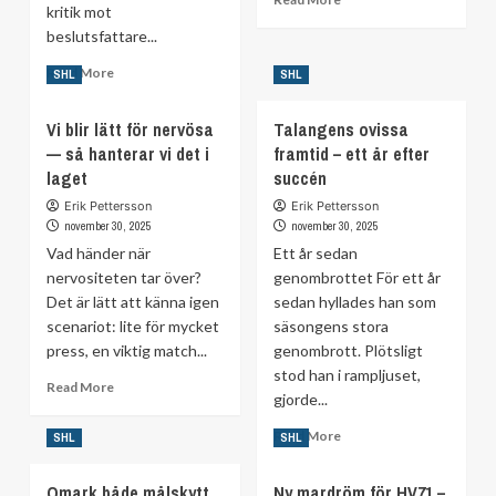
kritik mot
more
beslutsfattare...
about
Leksand
Read
Read More
SHL
SHL
missar
more
målsättningen:
about
”Vill
Vi blir lätt för nervösa
Talangens ovissa
Svaret
vara
— så hanterar vi det i
framtid – ett år efter
på
noga”
laget
protesten:
succén
”Aldrig
Erik Pettersson
Erik Pettersson
okej
november 30, 2025
november 30, 2025
med
Vad händer när
Ett år sedan
personangrepp”
nervositeten tar över?
genombrottet För ett år
Det är lätt att känna igen
sedan hyllades han som
scenariot: lite för mycket
säsongens stora
press, en viktig match...
genombrott. Plötsligt
stod han i rampljuset,
Read
Read More
gjorde...
more
about
Read
Read More
SHL
SHL
Vi
more
blir
about
Omark både målskytt
lätt
Ny mardröm för HV71 –
Talangens