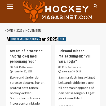
Primary
Skip
Menu
to
content
HOME
2025
NOVEMBER
Månad:
november 2025
HOCKEYALLSVENSKAN
SHL
Svaret på protesten:
Leksand missar
”Aldrig okej med
målsättningen: ”Vill
personangrepp”
vara noga”
Erik Pettersson
Erik Pettersson
november 30, 2025
november 30, 2025
Bakgrund Under de
Sammanfattning av läget
senaste dagarna har en
Leksand nådde inte upp
protest satt tonen i
till det man hoppades på
hockeyvärlden.
den här säsongen. Laget
Supportrar och vissa
gick in med klart...
intressenter riktade
Read
Read More