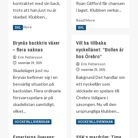
kollaps
kontraktet med sin back,
förlusten
Ryan Glifford får chansen
trots att han just nu är
i laget. Klubben verkar...
skadad. Klubben...
Read
Read More
more
Read
Read More
SHL
SHL
about
more
HV71:s
about
Brynäs backkris växer
Vill ha tillbaka
drag:
Skellefteå
– flera saknas
nyckellånet: ”Bollen är
Glifford
förlänger
får
med
hos Örebro”
Erik Pettersson
chansen
skadade
november 29, 2025
Erik Pettersson
backen:
november 29, 2025
Skadeläget just nu
”Ett
Brynäs befinner sig i en
Bakgrund Det handlar om
givet
besvärlig situation på
ett nyckellån som
val”
backsidan. Flera ordinarie
skickade en spelare till
försvarsspelare är på
Örebro tidigare i
skadelistan samtidigt,
säsongen. Nu vill den
vilket...
ursprungliga klubben...
Read
Read
Read More
Read More
HOCKEYALLSVENSKAN
HOCKEYALLSVENSKAN
more
more
about
about
Experterna överens:
SSK:s mardröm: Time
Brynäs
Vill