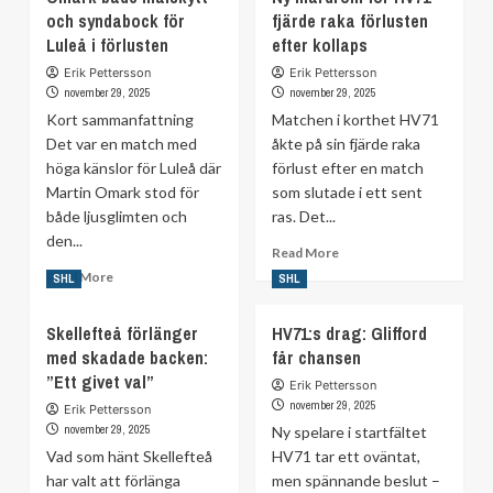
för
och syndabock för
fjärde raka förlusten
ovissa
nervösa
Luleå i förlusten
efter kollaps
framtid
—
–
Erik Pettersson
Erik Pettersson
så
ett
november 29, 2025
november 29, 2025
hanterar
år
Kort sammanfattning
vi
Matchen i korthet HV71
efter
det
Det var en match med
åkte på sin fjärde raka
succén
i
höga känslor för Luleå där
förlust efter en match
laget
Martin Omark stod för
som slutade i ett sent
både ljusglimten och
ras. Det...
den...
Read
Read More
more
Read
Read More
SHL
SHL
about
more
Ny
about
Skellefteå förlänger
HV71:s drag: Glifford
mardröm
Omark
med skadade backen:
får chansen
för
både
HV71
”Ett givet val”
målskytt
Erik Pettersson
–
och
november 29, 2025
Erik Pettersson
fjärde
syndabock
november 29, 2025
Ny spelare i startfältet
raka
för
Vad som hänt Skellefteå
HV71 tar ett oväntat,
förlusten
Luleå
har valt att förlänga
men spännande beslut –
efter
i