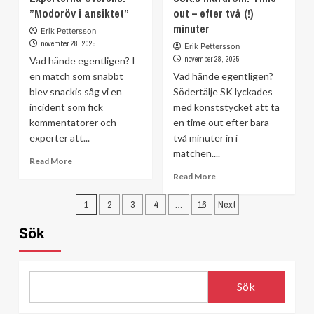
”Modoröv i ansiktet”
out – efter två (!)
backkris
ha
växer
minuter
tillbaka
Erik Pettersson
–
nyckellånet:
november 28, 2025
Erik Pettersson
flera
”Bollen
november 28, 2025
Vad hände egentligen? I
saknas
är
en match som snabbt
Vad hände egentligen?
hos
blev snackis såg vi en
Södertälje SK lyckades
Örebro”
incident som fick
med konststycket att ta
kommentatorer och
en time out efter bara
experter att...
två minuter in i
matchen....
Read
Read More
more
Read
Read More
about
more
Sidnumrering
Experterna
about
1
2
3
4
…
16
Next
överens:
SSK:s
för
”Modoröv
mardröm:
Sök
i
inlägg
Time
ansiktet”
out
–
efter
Sök
två
(!)