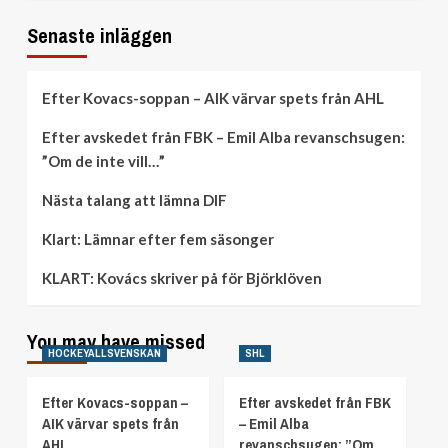
minuter
Senaste inläggen
Efter Kovacs-soppan – AIK värvar spets från AHL
Efter avskedet från FBK – Emil Alba revanschsugen:
”Om de inte vill…”
Nästa talang att lämna DIF
Klart: Lämnar efter fem säsonger
KLART: Kovács skriver på för Björklöven
You may have missed
HOCKEYALLSVENSKAN
SHL
Efter Kovacs-soppan –
Efter avskedet från FBK
AIK värvar spets från
– Emil Alba
AHL
revanschsugen: ”Om