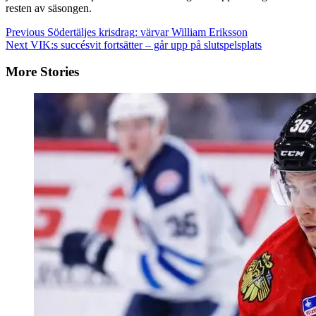
resten av säsongen.
Continue
Previous
Södertäljes krisdrag: värvar William Eriksson
Next
VIK:s succésvit fortsätter – går upp på slutspelsplats
Reading
More Stories