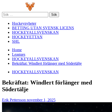
Skip
Primary
to
Menu
content
Sök
efter:
Hockeynyheter
BETTING UTAN SVENSK LICENS
HOCKEYALLSVENSKAN
HOCKEYETTAN
SHL
Home
Leagues
HOCKEYALLSVENSKAN
Bekräftat: Windlert förlänger med Södertälje
HOCKEYALLSVENSKAN
Bekräftat: Windlert förlänger med
Södertälje
Erik Pettersson
november 1, 2025