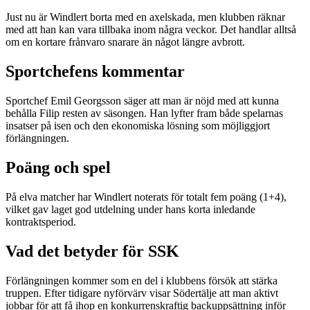
Just nu är Windlert borta med en axelskada, men klubben räknar
med att han kan vara tillbaka inom några veckor. Det handlar alltså
om en kortare frånvaro snarare än något längre avbrott.
Sportchefens kommentar
Sportchef Emil Georgsson säger att man är nöjd med att kunna
behålla Filip resten av säsongen. Han lyfter fram både spelarnas
insatser på isen och den ekonomiska lösning som möjliggjort
förlängningen.
Poäng och spel
På elva matcher har Windlert noterats för totalt fem poäng (1+4),
vilket gav laget god utdelning under hans korta inledande
kontraktsperiod.
Vad det betyder för SSK
Förlängningen kommer som en del i klubbens försök att stärka
truppen. Efter tidigare nyförvärv visar Södertälje att man aktivt
jobbar för att få ihop en konkurrenskraftig backuppsättning inför