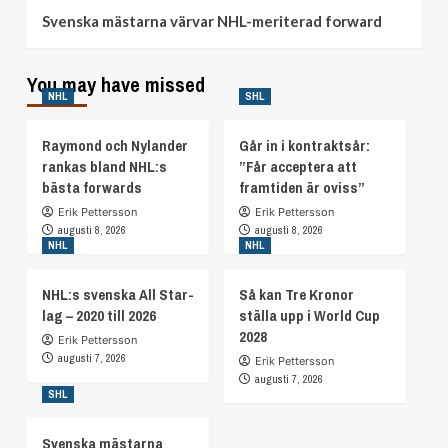
Svenska mästarna värvar NHL-meriterad forward
You may have missed
NHL
SHL
Raymond och Nylander
Går in i kontraktsår:
rankas bland NHL:s
”Får acceptera att
bästa forwards
framtiden är oviss”
Erik Pettersson
Erik Pettersson
augusti 8, 2026
augusti 8, 2026
NHL
NHL
NHL:s svenska All Star-
Så kan Tre Kronor
lag – 2020 till 2026
ställa upp i World Cup
2028
Erik Pettersson
augusti 7, 2026
Erik Pettersson
augusti 7, 2026
SHL
Svenska mästarna