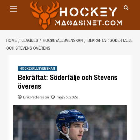
Primary
Skip
Menu
to
content
HOME
LEAGUES
HOCKEYALLSVENSKAN
BEKRÄFTAT: SÖDERTÄLJE
OCH STEVENS ÖVERENS
HOCKEYALLSVENSKAN
Bekräftat: Södertälje och Stevens
överens
Erik Pettersson
maj 25, 2026