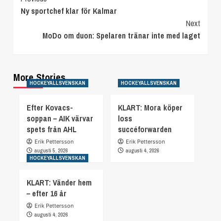
Ny sportchef klar för Kalmar
Reading
Next
MoDo om duon: Spelaren tränar inte med laget
More Stories
HOCKEYALLSVENSKAN
HOCKEYALLSVENSKAN
Efter Kovacs-
KLART: Mora köper
soppan – AIK värvar
loss
spets från AHL
succéforwarden
Erik Pettersson
Erik Pettersson
augusti 5, 2026
augusti 4, 2026
HOCKEYALLSVENSKAN
KLART: Vänder hem
– efter 16 år
Erik Pettersson
augusti 4, 2026