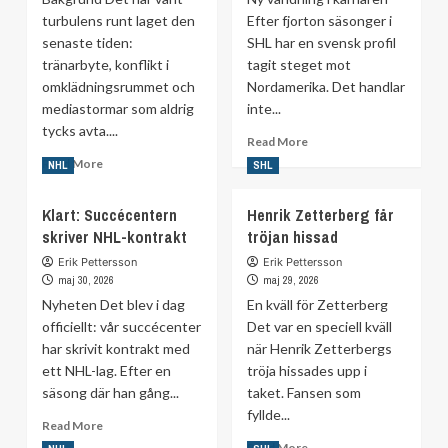
turbulens runt laget den
Efter fjorton säsonger i
senaste tiden:
SHL har en svensk profil
tränarbyte, konflikt i
tagit steget mot
omklädningsrummet och
Nordamerika. Det handlar
mediastormar som aldrig
inte...
tycks avta....
Read
Read More
more
Read
Read More
NHL
SHL
about
more
Efter
about
Klart: Succécentern
Henrik Zetterberg får
14
Därför
skriver NHL-kontrakt
tröjan hissad
år
är
i
Gunnarsson
Erik Pettersson
Erik Pettersson
SHL
tillbaka
maj 30, 2026
maj 29, 2026
–
–
Nyheten Det blev i dag
En kväll för Zetterberg
får
trots
officiellt: vår succécenter
Det var en speciell kväll
NHL-
kaoset
har skrivit kontrakt med
när Henrik Zetterbergs
uppdrag
ett NHL-lag. Efter en
tröja hissades upp i
säsong där han gång...
taket. Fansen som
fyllde...
Read
Read More
more
Read
Read More