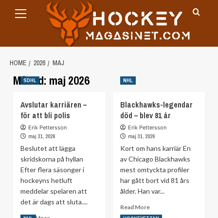
Primary
Skip
Menu
to
content
HOME
2026
MAJ
Månad:
maj 2026
SDHL
NHL
Avslutar karriären –
Blackhawks-legendar
för att bli polis
död – blev 81 år
Erik Pettersson
Erik Pettersson
maj 31, 2026
maj 31, 2026
Beslutet att lägga
Kort om hans karriär En
skridskorna på hyllan
av Chicago Blackhawks
Efter flera säsonger i
mest omtyckta profiler
hockeyns hetluft
har gått bort vid 81 års
meddelar spelaren att
ålder. Han var...
det är dags att sluta....
Read
Read More
more
Read
Read More