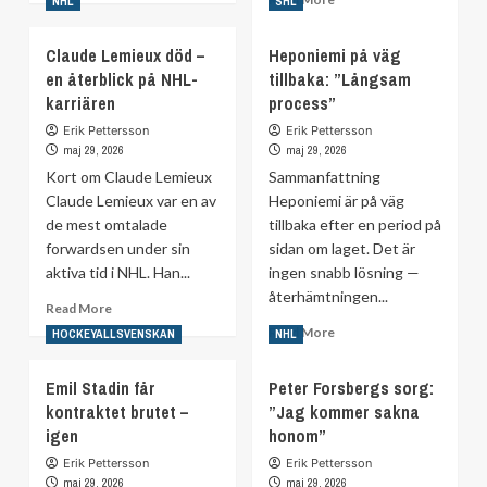
NHL
SHL
about
more
Klart:
about
Claude Lemieux död –
Heponiemi på väg
Succécentern
Henrik
en återblick på NHL-
skriver
tillbaka: ”Långsam
Zetterberg
NHL-
karriären
process”
får
kontrakt
tröjan
Erik Pettersson
Erik Pettersson
hissad
maj 29, 2026
maj 29, 2026
Kort om Claude Lemieux
Sammanfattning
Claude Lemieux var en av
Heponiemi är på väg
de mest omtalade
tillbaka efter en period på
forwardsen under sin
sidan om laget. Det är
aktiva tid i NHL. Han...
ingen snabb lösning —
återhämtningen...
Read
Read More
more
Read
Read More
HOCKEYALLSVENSKAN
NHL
about
more
Claude
about
Emil Stadin får
Peter Forsbergs sorg:
Lemieux
Heponiemi
kontraktet brutet –
död
”Jag kommer sakna
på
–
igen
honom”
väg
en
tillbaka:
Erik Pettersson
Erik Pettersson
återblick
”Långsam
maj 29, 2026
maj 29, 2026