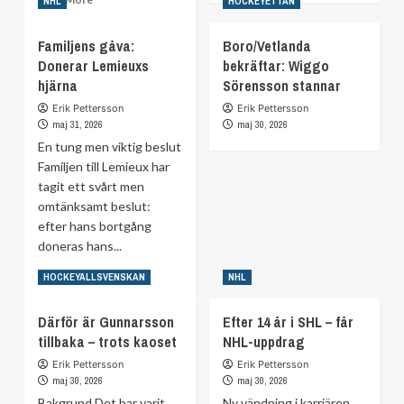
NHL
HOCKEYETTAN
about
more
Blackhawks-
about
Familjens gåva:
Boro/Vetlanda
legendar
Avslutar
Donerar Lemieuxs
bekräftar: Wiggo
död
karriären
–
hjärna
–
Sörensson stannar
blev
för
Erik Pettersson
Erik Pettersson
81
att
maj 31, 2026
maj 30, 2026
år
bli
En tung men viktig beslut
polis
Familjen till Lemieux har
tagit ett svårt men
omtänksamt beslut:
efter hans bortgång
doneras hans...
Read
Read More
HOCKEYALLSVENSKAN
NHL
more
about
Därför är Gunnarsson
Efter 14 år i SHL – får
Familjens
tillbaka – trots kaoset
NHL-uppdrag
gåva:
Donerar
Erik Pettersson
Erik Pettersson
Lemieuxs
maj 30, 2026
maj 30, 2026
hjärna
Bakgrund Det har varit
Ny vändning i karriären