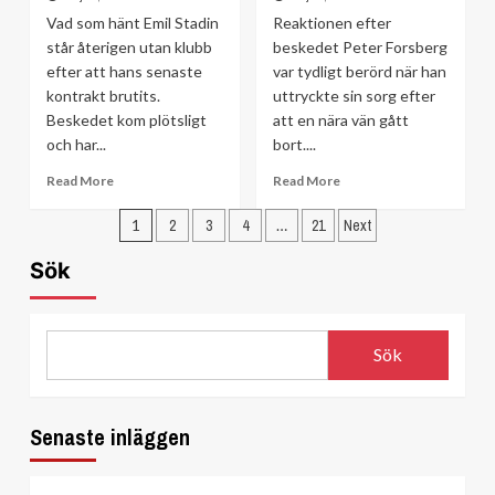
på
process”
Vad som hänt Emil Stadin
Reaktionen efter
NHL-
står återigen utan klubb
karriären
beskedet Peter Forsberg
efter att hans senaste
var tydligt berörd när han
kontrakt brutits.
uttryckte sin sorg efter
Beskedet kom plötsligt
att en nära vän gått
och har...
bort....
Read
Read
Read More
Read More
more
more
Sidnumrering
about
about
1
2
3
4
…
21
Next
Emil
Peter
för
Stadin
Forsbergs
Sök
inlägg
får
sorg:
kontraktet
”Jag
brutet
kommer
–
sakna
Sök
igen
honom”
Senaste inläggen