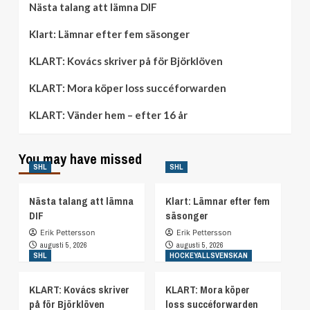
Nästa talang att lämna DIF
Klart: Lämnar efter fem säsonger
KLART: Kovács skriver på för Björklöven
KLART: Mora köper loss succéforwarden
KLART: Vänder hem – efter 16 år
You may have missed
SHL
SHL
Nästa talang att lämna
Klart: Lämnar efter fem
DIF
säsonger
Erik Pettersson
Erik Pettersson
augusti 5, 2026
augusti 5, 2026
SHL
HOCKEYALLSVENSKAN
KLART: Kovács skriver
KLART: Mora köper
på för Björklöven
loss succéforwarden