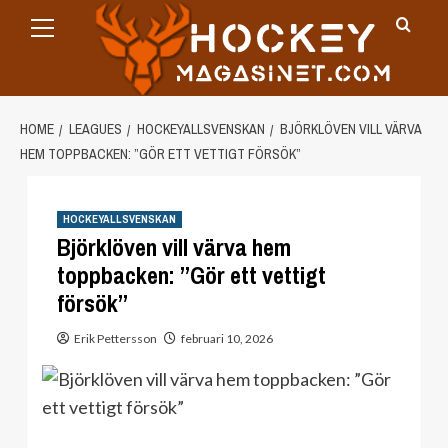
Primary
Skip
Menu
to
content
HOME
LEAGUES
HOCKEYALLSVENSKAN
BJÖRKLÖVEN VILL VÄRVA
HEM TOPPBACKEN: ”GÖR ETT VETTIGT FÖRSÖK”
HOCKEYALLSVENSKAN
Björklöven vill värva hem
toppbacken: ”Gör ett vettigt
försök”
Erik Pettersson
februari 10, 2026