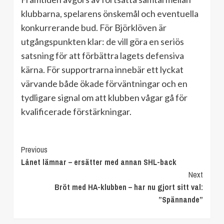
klubbarna, spelarens önskemål och eventuella
konkurrerande bud. För Björklöven är
utgångspunkten klar: de vill göra en seriös
satsning för att förbättra lagets defensiva
kärna. För supportrarna innebär ett lyckat
värvande både ökade förväntningar och en
tydligare signal om att klubben vågar gå för
kvalificerade förstärkningar.
Continue
Previous
Lånet lämnar – ersätter med annan SHL-back
Reading
Next
Bröt med HA-klubben – har nu gjort sitt val:
”Spännande”