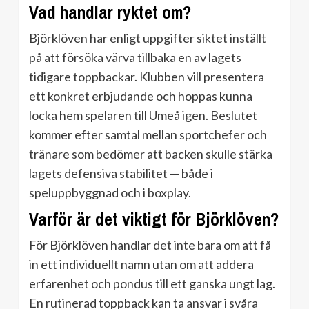
Vad handlar ryktet om?
Björklöven har enligt uppgifter siktet inställt
på att försöka värva tillbaka en av lagets
tidigare toppbackar. Klubben vill presentera
ett konkret erbjudande och hoppas kunna
locka hem spelaren till Umeå igen. Beslutet
kommer efter samtal mellan sportchefer och
tränare som bedömer att backen skulle stärka
lagets defensiva stabilitet — både i
speluppbyggnad och i boxplay.
Varför är det viktigt för Björklöven?
För Björklöven handlar det inte bara om att få
in ett individuellt namn utan om att addera
erfarenhet och pondus till ett ganska ungt lag.
En rutinerad toppback kan ta ansvar i svåra