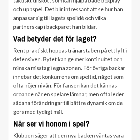
taktiskt tillskott som kan hjälpa både boxplay
och uppspel. Det blir intressant att se hur han
anpassar sig till lagets spelidé och vilka
partnerskap i backparet han bildar.
Vad betyder det för laget?
Rent praktiskt hoppas tränarstaben på ett lyft i
defensiven. Bytet kan ge mer kontinuitet och
minska misstag i egna zonen. För övriga backar
innebär det konkurrens om speltid, något som
ofta höjer nivån. För fansen kan det kännas
oroande när en spelare lämnar, men ofta leder
sådana förändringar till bättre dynamik om de
görs med tydligt mål.
När ser vi honom i spel?
Klubben säger att den nya backen väntas vara