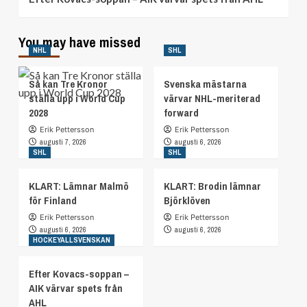
You may have missed
NHL
SHL
Så kan Tre Kronor
Svenska mästarna
ställa upp i World Cup
värvar NHL-meriterad
2028
forward
Erik Pettersson
Erik Pettersson
augusti 7, 2026
augusti 6, 2026
SHL
SHL
KLART: Lämnar Malmö
KLART: Brodin lämnar
för Finland
Björklöven
Erik Pettersson
Erik Pettersson
augusti 6, 2026
augusti 6, 2026
HOCKEYALLSVENSKAN
Efter Kovacs-soppan –
AIK värvar spets från
AHL