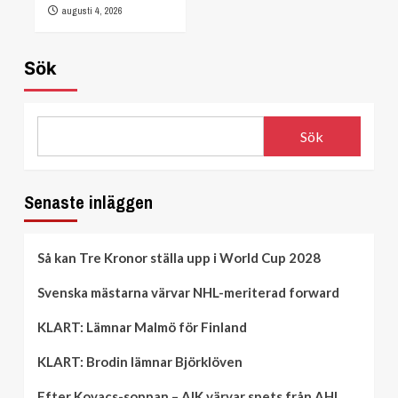
augusti 4, 2026
Sök
Sök
Senaste inläggen
Så kan Tre Kronor ställa upp i World Cup 2028
Svenska mästarna värvar NHL-meriterad forward
KLART: Lämnar Malmö för Finland
KLART: Brodin lämnar Björklöven
Efter Kovacs-soppan – AIK värvar spets från AHL