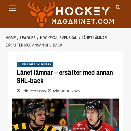
Primary
Skip
Menu
to
content
HOME
LEAGUES
HOCKEYALLSVENSKAN
LÅNET LÄMNAR –
ERSÄTTER MED ANNAN SHL-BACK
HOCKEYALLSVENSKAN
Lånet lämnar – ersätter med annan
SHL-back
Erik Pettersson
februari 10, 2026