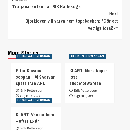
Trotjänaren lämnar BIK Karlskoga
Reading
Next
Björklöven vill värva hem toppbacken: ”Gör ett
vettigt försök”
More Stories
HOCKEYALLSVENSKAN
HOCKEYALLSVENSKAN
Efter Kovacs-
KLART: Mora köper
soppan – AIK värvar
loss
spets från AHL
succéforwarden
Erik Pettersson
Erik Pettersson
augusti 5, 2026
augusti 4, 2026
HOCKEYALLSVENSKAN
KLART: Vänder hem
– efter 16 år
Erik Pettersson