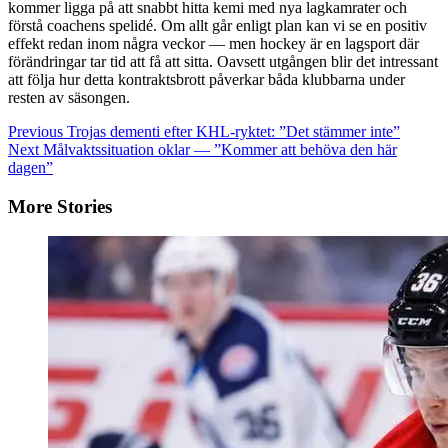
kommer ligga på att snabbt hitta kemi med nya lagkamrater och
förstå coachens spelidé. Om allt går enligt plan kan vi se en positiv
effekt redan inom några veckor — men hockey är en lagsport där
förändringar tar tid att få att sitta. Oavsett utgången blir det intressant
att följa hur detta kontraktsbrott påverkar båda klubbarna under
resten av säsongen.
Continue
Previous
Trojas dementi efter KHL-ryktet: ”Det stämmer inte”
Next
Målvaktssituation oklar — ”Kommer att behöva den här
Reading
dagen”
More Stories