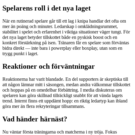
Spelarens roll i det nya laget
När en rutinerad spelare går till ett lag i knipa handlar det ofta om
mer än poäng och minuter. Ledarskap i omklädningsrummet,
stabilitet i spelet och erfarenhet i viktiga situationer väger tungt. För
det nya laget betyder tillskottet både en pyskisk boost och en
konkret förstärkning på isen. Tränaren får en spelare som förväntas
bidra direkt — inte bara i powerplay eller boxplay, utan som en
trygg punkt i laget.
Reaktioner och förväntningar
Reaktionerna har varit blandade. En del supporters är skeptiska till
att någon lämnar mitt i säsongen, medan andra välkomnar tillskottet
och hoppas på en omedelbar förbättring. I media diskuteras om
spelaren kan göra skillnad tillräckligt snabbt för att vända lagets
trend. Internt finns ett uppdämt hopp: en riktig ledartyp kan ibland
göra mer än flera rekryteringar tillsammans.
Vad händer härnäst?
Nu väntar första träningarna och matcherna i ny tröja. Fokus