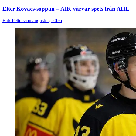
Efter Kovacs-soppan – AIK värvar spets från AHL
Erik Pettersson
augusti 5, 2026