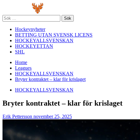
Skip
Primary
to
Menu
content
Sök
efter:
Hockeynyheter
BETTING UTAN SVENSK LICENS
HOCKEYALLSVENSKAN
HOCKEYETTAN
SHL
Home
Leagues
HOCKEYALLSVENSKAN
Bryter kontraktet – klar för krislaget
HOCKEYALLSVENSKAN
Bryter kontraktet – klar för krislaget
Erik Pettersson
november 25, 2025