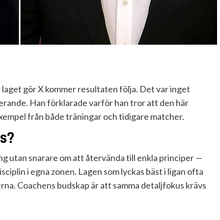
r laget gör X kommer resultaten följa. Det var inget
erande. Han förklarade varför han tror att den här
empel från både träningar och tidigare matcher.
as?
g utan snarare om att återvända till enkla principer —
sciplin i egna zonen. Lagen som lyckas bäst i ligan ofta
kerna. Coachens budskap är att samma detaljfokus krävs