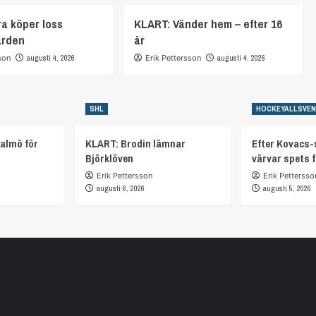
a köper loss
KLART: Vänder hem – efter 16
arden
år
son
augusti 4, 2026
Erik Pettersson
augusti 4, 2026
SHL
HOCKEYALLSVE
almö för
KLART: Brodin lämnar
Efter Kovacs-
Björklöven
värvar spets 
Erik Pettersson
Erik Pettersso
augusti 6, 2026
augusti 5, 2026