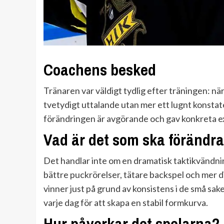
Coachens besked
Tränaren var väldigt tydlig efter träningen: nä
tvetydigt uttalande utan mer ett lugnt konstat
förändringen är avgörande och gav konkreta ex
Vad är det som ska förändr
Det handlar inte om en dramatisk taktikvändnin
bättre puckrörelser, tätare backspel och mer di
vinner just på grund av konsistens i de små sa
varje dag för att skapa en stabil formkurva.
Hur påverkar det spelarna?