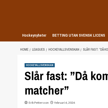
Skip
to
content
Hockeynyheter
BETTING UTAN SVENSK LICENS
HOME
LEAGUES
HOCKEYALLSVENSKAN
SLÅR FAST: ”DÅ 
HOCKEYALLSVENSKAN
Slår fast: ”Då k
matcher”
Erik Pettersson
februari 6, 2026