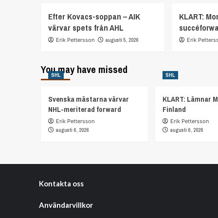
Efter Kovacs-soppan – AIK
KLART: Mor
värvar spets från AHL
succéforw
Erik Pettersson
augusti 5, 2026
Erik Petters
You may have missed
SHL
SHL
Svenska mästarna värvar
KLART: Lämnar M
NHL-meriterad forward
Finland
Erik Pettersson
Erik Pettersson
augusti 6, 2026
augusti 6, 2026
Kontakta oss
Användarvillkor