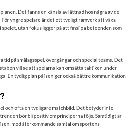
planen. Det fanns en känsla av lättnad hos några av de
 För yngre spelare är det ett tydligt ramverk att växa
i spelet, utan fokus ligger på att finslipa beteenden som
a tid på smålagsspel, övergångar och special teams. Det
staben vill se att spelarna kan omsätta taktiken under
iga. En tydlig plan på isen ger också bättre kommunikation
g?
l och ofta en tydligare matchbild. Det betyder inte
renden bör bli positiv om principerna följs. Samtidigt är
på isen, med återkommande samtal om sportens