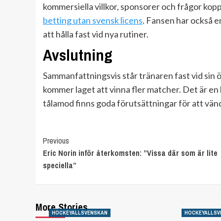
kommersiella villkor, sponsorer och frågor kopp
betting utan svensk licens
. Fansen har också en
att hålla fast vid nya rutiner.
Avslutning
Sammanfattningsvis står tränaren fast vid sin 
kommer laget att vinna fler matcher. Det är en 
tålamod finns goda förutsättningar för att vän
Continue
Previous
Eric Norin inför återkomsten: ”Vissa där som är lite
Reading
speciella”
More Stories
HOCKEYALLSVENSKAN
HOCKEYALLSV