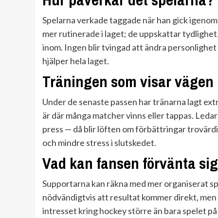
Spelarna verkade taggade när han gick igenom 
mer rutinerade i laget; de uppskattar tydlighet.
inom. Ingen blir tvingad att ändra personlighet 
hjälper hela laget.
Träningen som visar vägen
Under de senaste passen har tränarna lagt extr
är där många matcher vinns eller tappas. Ledar
press — då blir löften om förbättringar trovärd
och mindre stress i slutskedet.
Vad kan fansen förvänta si
Supportarna kan räkna med mer organiserat spe
nödvändigtvis att resultat kommer direkt, men t
intresset kring hockey större än bara spelet 