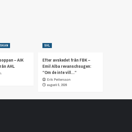
NSKAN
SHL
soppan – AIK
Efter avskedet från FBK –
från AHL
Emil Alba revanschsugen:
”Om de inte vill…”
n
Erik Pettersson
augusti 5, 2026