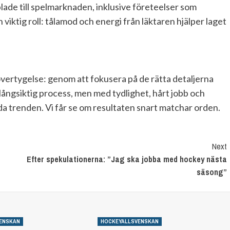
lade till spelmarknaden, inklusive företeelser som
 viktig roll: tålamod och energi från läktaren hjälper laget
övertygelse: genom att fokusera på de rätta detaljerna
långsiktig process, men med tydlighet, hårt jobb och
da trenden. Vi får se om resultaten snart matchar orden.
Next
Efter spekulationerna: ”Jag ska jobba med hockey nästa
säsong”
ENSKAN
HOCKEYALLSVENSKAN