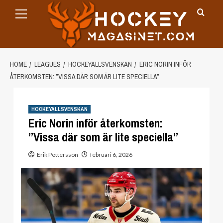
Primary
Skip
Menu
to
content
HOME
LEAGUES
HOCKEYALLSVENSKAN
ERIC NORIN INFÖR
ÅTERKOMSTEN: ”VISSA DÄR SOM ÄR LITE SPECIELLA”
HOCKEYALLSVENSKAN
Eric Norin inför återkomsten:
”Vissa där som är lite speciella”
Erik Pettersson
februari 6, 2026