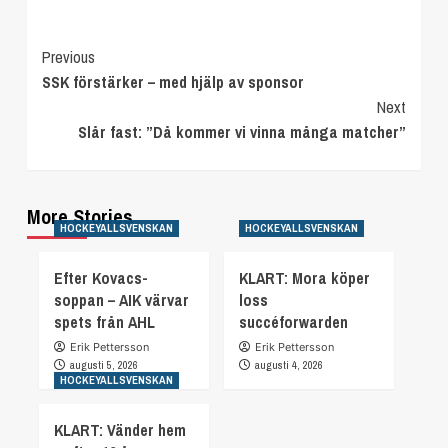
Continue
Previous
SSK förstärker – med hjälp av sponsor
Reading
Next
Slår fast: ”Då kommer vi vinna många matcher”
More Stories
HOCKEYALLSVENSKAN
HOCKEYALLSVENSKAN
Efter Kovacs-
KLART: Mora köper
soppan – AIK värvar
loss
spets från AHL
succéforwarden
Erik Pettersson
Erik Pettersson
augusti 5, 2026
augusti 4, 2026
HOCKEYALLSVENSKAN
KLART: Vänder hem