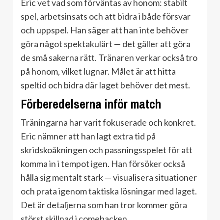
Eric vet vad som förväntas av honom: stabilt
spel, arbetsinsats och att bidra i både försvar
och uppspel. Han säger att han inte behöver
göra något spektakulärt — det gäller att göra
de små sakerna rätt. Tränaren verkar också tro
på honom, vilket lugnar. Målet är att hitta
speltid och bidra där laget behöver det mest.
Förberedelserna inför match
Träningarna har varit fokuserade och konkret.
Eric nämner att han lagt extra tid på
skridskoåkningen och passningsspelet för att
komma in i tempot igen. Han försöker också
hålla sig mentalt stark — visualisera situationer
och prata igenom taktiska lösningar med laget.
Det är detaljerna som han tror kommer göra
störst skillnad i comebacken.