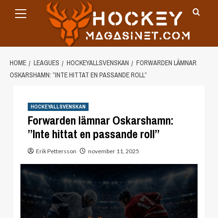
Primary
Skip
Menu
to
content
HOME
LEAGUES
HOCKEYALLSVENSKAN
FORWARDEN LÄMNAR
OSKARSHAMN: ”INTE HITTAT EN PASSANDE ROLL”
HOCKEYALLSVENSKAN
Forwarden lämnar Oskarshamn:
”Inte hittat en passande roll”
Erik Pettersson
november 11, 2025