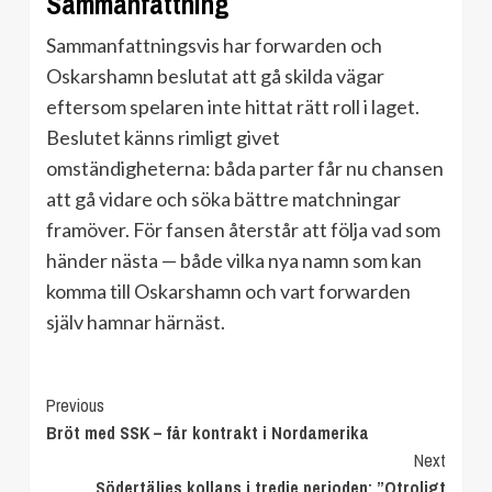
Sammanfattning
Sammanfattningsvis har forwarden och
Oskarshamn beslutat att gå skilda vägar
eftersom spelaren inte hittat rätt roll i laget.
Beslutet känns rimligt givet
omständigheterna: båda parter får nu chansen
att gå vidare och söka bättre matchningar
framöver. För fansen återstår att följa vad som
händer nästa — både vilka nya namn som kan
komma till Oskarshamn och vart forwarden
själv hamnar härnäst.
Continue
Previous
Bröt med SSK – får kontrakt i Nordamerika
Reading
Next
Södertäljes kollaps i tredje perioden: ”Otroligt