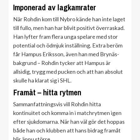
Imponerad av lagkamrater
När Rohdin kom till Nybro kände han inte laget
till fullo, men han har blivit positivt överraskad.
Han lyfter fram flera unga spelare med stor
potential och ödmjuk inställning. Extra beröm
får Hampus Eriksson, även han med Brynäs-
bakgrund – Rohdin tycker att Hampus är
allsidig, trygg med pucken och att han absolut
skulle ha klarat sig i SHL.
Framåt – hitta rytmen
Sammanfattningsvis vill Rohdin hitta
kontinuitet och komma in i matchrytmen igen
efter sjukdomarna. När han väl gör det hoppas
både han och klubben att hans bidrag framåt
blir ännu större.