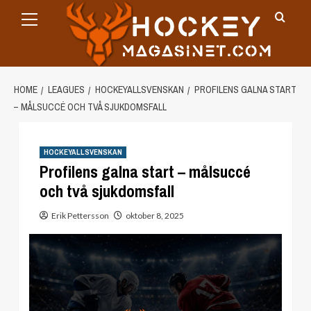
Primary
Skip
Menu
to
content
HOME
LEAGUES
HOCKEYALLSVENSKAN
PROFILENS GALNA START
– MÅLSUCCÉ OCH TVÅ SJUKDOMSFALL
HOCKEYALLSVENSKAN
Profilens galna start – målsuccé
och två sjukdomsfall
Erik Pettersson
oktober 8, 2025