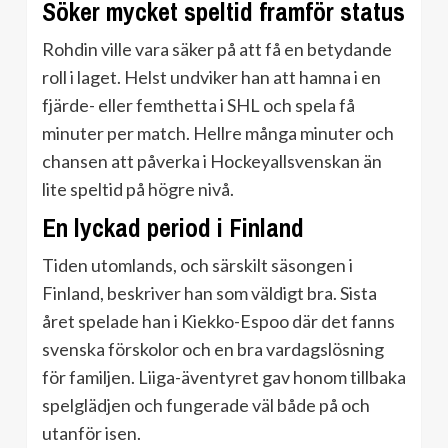
Söker mycket speltid framför status
Rohdin ville vara säker på att få en betydande
roll i laget. Helst undviker han att hamna i en
fjärde- eller femthetta i SHL och spela få
minuter per match. Hellre många minuter och
chansen att påverka i Hockeyallsvenskan än
lite speltid på högre nivå.
En lyckad period i Finland
Tiden utomlands, och särskilt säsongen i
Finland, beskriver han som väldigt bra. Sista
året spelade han i Kiekko-Espoo där det fanns
svenska förskolor och en bra vardagslösning
för familjen. Liiga-äventyret gav honom tillbaka
spelglädjen och fungerade väl både på och
utanför isen.