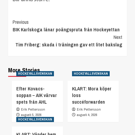
Continue
Previous
BIK Karlskoga lånar poängspruta från Hockeyettan
Reading
Next
Tim Friberg: skada i träningen gav ett litet bakslag
More Stories
HOCKEYALLSVENSKAN
HOCKEYALLSVENSKAN
Efter Kovacs-
KLART: Mora köper
soppan – AIK värvar
loss
spets från AHL
succéforwarden
Erik Pettersson
Erik Pettersson
augusti 5, 2026
augusti 4, 2026
HOCKEYALLSVENSKAN
KLART: Vänder hem