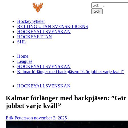
Skip
Primary
Sök
to
Menu
efter:
content
Hockeynyheter
BETTING UTAN SVENSK LICENS
HOCKEYALLSVENSKAN
HOCKEYETTAN
SHL
Home
Leagues
HOCKEYALLSVENSKAN
Kalmar förlänger med backpjäsen: ”Gör jobbet varje kväll”
HOCKEYALLSVENSKAN
Kalmar förlänger med backpjäsen: ”Gör
jobbet varje kväll”
Erik Pettersson
november 3, 2025