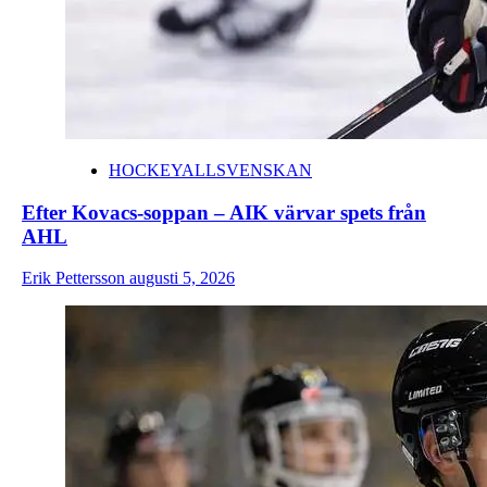
HOCKEYALLSVENSKAN
Efter Kovacs-soppan – AIK värvar spets från
AHL
Erik Pettersson
augusti 5, 2026