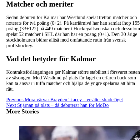
Matcher och meriter
Sedan debuten för Kalmar har Westlund spelat tretton matcher och
noterats för två poäng (0+2). På karriärnivå har han samlat ihop 155
poäng (33+122) på 449 matcher i Hockeyallsvenskan och dessutom
spelat 52 matcher i SHL där han har en poäng (0+1). Den 30-årige
stockholmaren bidrar alltså med omfattande rutin från svensk
proffshockey.
Vad det betyder för Kalmar
Kontraktsförlängningen ger Kalmar större stabilitet i försvaret resten
av säsongen. Med Westlund på plats får laget en erfaren back som
kan ta ansvar i tuffa matcher och hjälpa de yngre spelarna att hitta
rätt.
Continue
Previous
Mora värvar Brayden Tracey – ersätter skadeläget
Next
Stjärnan på plats – då debuterar han för MoDo
Reading
More Stories