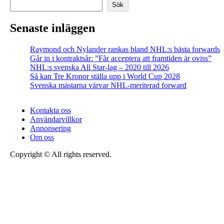
Sök
Senaste inläggen
Raymond och Nylander rankas bland NHL:s bästa forwards
Går in i kontraktsår: ”Får acceptera att framtiden är oviss”
NHL:s svenska All Star-lag – 2020 till 2026
Så kan Tre Kronor ställa upp i World Cup 2028
Svenska mästarna värvar NHL-meriterad forward
Kontakta oss
Användarvillkor
Annonsering
Om oss
Copyright © All rights reserved.