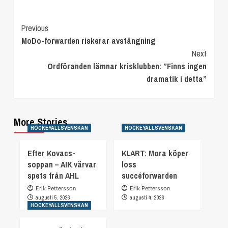
Continue
Previous
MoDo-forwarden riskerar avstängning
Reading
Next
Ordföranden lämnar krisklubben: ”Finns ingen
dramatik i detta”
More Stories
HOCKEYALLSVENSKAN
HOCKEYALLSVENSKAN
Efter Kovacs-
KLART: Mora köper
soppan – AIK värvar
loss
spets från AHL
succéforwarden
Erik Pettersson
Erik Pettersson
augusti 5, 2026
augusti 4, 2026
HOCKEYALLSVENSKAN