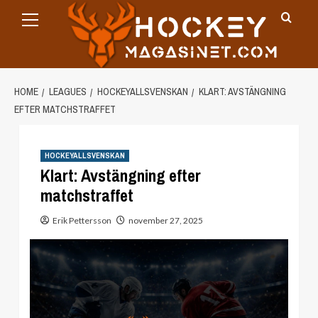
Primary
Skip
Menu
to
content
HOME
LEAGUES
HOCKEYALLSVENSKAN
KLART: AVSTÄNGNING
EFTER MATCHSTRAFFET
HOCKEYALLSVENSKAN
Klart: Avstängning efter
matchstraffet
Erik Pettersson
november 27, 2025