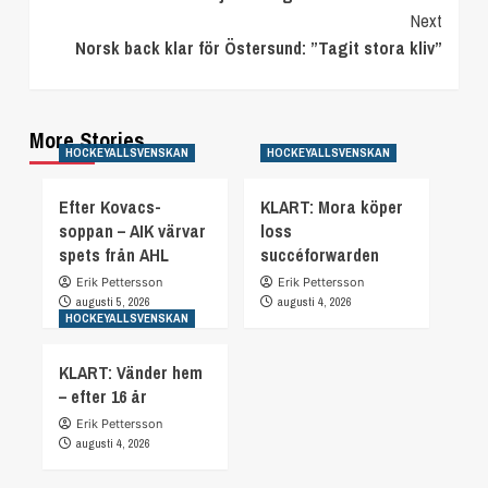
Reading
Next
Norsk back klar för Östersund: ”Tagit stora kliv”
More Stories
HOCKEYALLSVENSKAN
HOCKEYALLSVENSKAN
Efter Kovacs-
KLART: Mora köper
soppan – AIK värvar
loss
spets från AHL
succéforwarden
Erik Pettersson
Erik Pettersson
augusti 5, 2026
augusti 4, 2026
HOCKEYALLSVENSKAN
KLART: Vänder hem
– efter 16 år
Erik Pettersson
augusti 4, 2026