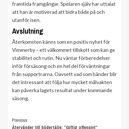
framtida framgångar. Spelaren själv har uttalat
att han är motiverad att bidra både på och
utanför isen.
Avslutning
Återkomsten känns som en positiv nyhet för
Vimmerby – ett välkommet tillskott som kan ge
stabilitet och rutin. Nu väntar förberedelser
inför försäsong och en hel del förväntningar
från supportrarna. Oavsett vad som händer blir
det intressant att följa hur mycket målvakten
kan påverka lagets resultat under kommande
säsong.
Continue
Previous
Återvänder till Södertälje: ”Giftig offensivt”