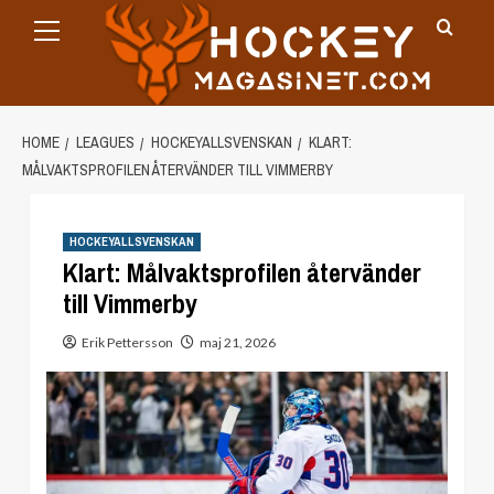
Primary
Skip
Menu
to
content
HOME
LEAGUES
HOCKEYALLSVENSKAN
KLART:
MÅLVAKTSPROFILEN ÅTERVÄNDER TILL VIMMERBY
HOCKEYALLSVENSKAN
Klart: Målvaktsprofilen återvänder
till Vimmerby
Erik Pettersson
maj 21, 2026