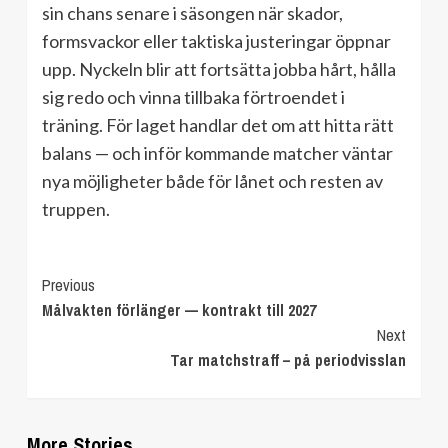
sin chans senare i säsongen när skador,
formsvackor eller taktiska justeringar öppnar
upp. Nyckeln blir att fortsätta jobba hårt, hålla
sig redo och vinna tillbaka förtroendet i
träning. För laget handlar det om att hitta rätt
balans — och inför kommande matcher väntar
nya möjligheter både för lånet och resten av
truppen.
Continue
Previous
Målvakten förlänger — kontrakt till 2027
Reading
Next
Tar matchstraff – på periodvisslan
More Stories