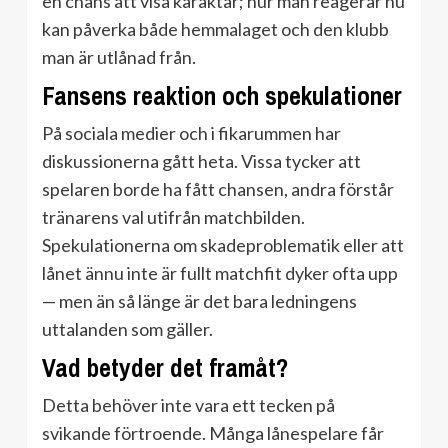
en chans att visa karaktär; hur man reagerar nu
kan påverka både hemmalaget och den klubb
man är utlånad från.
Fansens reaktion och spekulationer
På sociala medier och i fikarummen har
diskussionerna gått heta. Vissa tycker att
spelaren borde ha fått chansen, andra förstår
tränarens val utifrån matchbilden.
Spekulationerna om skadeproblematik eller att
lånet ännu inte är fullt matchfit dyker ofta upp
— men än så länge är det bara ledningens
uttalanden som gäller.
Vad betyder det framåt?
Detta behöver inte vara ett tecken på
svikande förtroende. Många lånespelare får