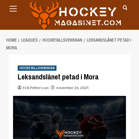
Primary
Skip
Menu
to
content
HOME
LEAGUES
HOCKEYALLSVENSKAN
LEKSANDSLÅNET PETAD I
MORA
HOCKEYALLSVENSKAN
Leksandslånet petad i Mora
Erik Pettersson
november 26, 2025