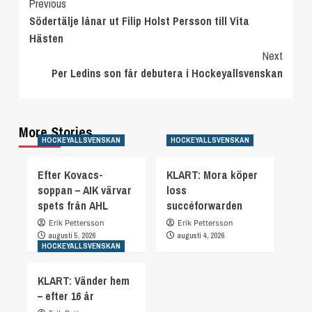
Continue
Previous
Södertälje lånar ut Filip Holst Persson till Vita
Reading
Hästen
Next
Per Ledins son får debutera i Hockeyallsvenskan
More Stories
HOCKEYALLSVENSKAN
HOCKEYALLSVENSKAN
Efter Kovacs-
KLART: Mora köper
soppan – AIK värvar
loss
spets från AHL
succéforwarden
Erik Pettersson
Erik Pettersson
augusti 5, 2026
augusti 4, 2026
HOCKEYALLSVENSKAN
KLART: Vänder hem
– efter 16 år