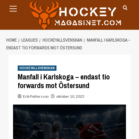
Primary
Skip
Menu
to
content
HOME
LEAGUES
HOCKEYALLSVENSKAN
MANFALL I KARLSKOGA –
ENDAST TIO FORWARDS MOT ÖSTERSUND
HOCKEYALLSVENSKAN
Manfall i Karlskoga – endast tio
forwards mot Östersund
Erik Pettersson
oktober 10, 2025