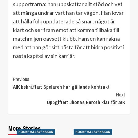
supportrarna: han uppskattar allt stöd och vet
att många undrar vart han tar vägen. Han lovar
att hålla folk uppdaterade så snart något är
klart och ser fram emot att komma tillbaka till
matchmiljön oavsett klubb. Fansen kan räkna
med att han gör sitt bästa för att bidra positivt i
nästa kapitel av sin karriär.
Continue
Previous
AIK bekräftar: Spelaren har gällande kontrakt
Reading
Next
Uppgifter: Jhonas Enroth klar för AIK
More Stories
HOCKEYALLSVENSKAN
HOCKEYALLSVENSKAN