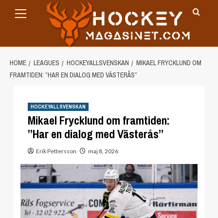
Primary
Skip
Menu
to
content
HOME
LEAGUES
HOCKEYALLSVENSKAN
MIKAEL FRYCKLUND OM
FRAMTIDEN: ”HAR EN DIALOG MED VÄSTERÅS”
HOCKEYALLSVENSKAN
Mikael Frycklund om framtiden:
”Har en dialog med Västerås”
Erik Pettersson
maj 8, 2026