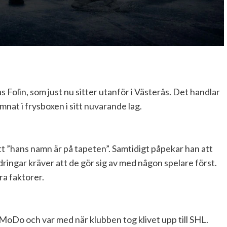
Folin, som just nu sitter utanför i Västerås. Det handlar
mnat i frysboxen i sitt nuvarande lag.
t ”hans namn är på tapeten”. Samtidigt påpekar han att
ingar kräver att de gör sig av med någon spelare först.
ra faktorer.
i MoDo och var med när klubben tog klivet upp till SHL.