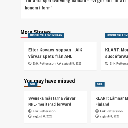
Tilltänkt spetsvärvning bänkad – ”Vi gör allt för att 
Reading
honom i form”
More Stories
HOCKEYALLSVENSKAN
HOCKEYALLSV
Efter Kovacs-soppan – AIK
KLART: Mor
värvar spets från AHL
succéforw
Erik Pettersson
augusti 5, 2026
Erik Petters
You may have missed
SHL
SHL
Svenska mästarna värvar
KLART: Lämnar M
NHL-meriterad forward
Finland
Erik Pettersson
Erik Pettersson
augusti 6, 2026
augusti 6, 2026