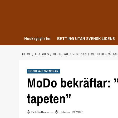
Skip
to
content
Hockeynyheter
BETTING UTAN SVENSK LICENS
HOME
LEAGUES
HOCKEYALLSVENSKAN
MODO BEKRÄFTAR:
HOCKEYALLSVENSKAN
MoDo bekräftar: 
tapeten”
Erik Pettersson
oktober 19, 2025