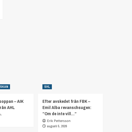
NSKAN
SHL
soppan – AIK
Efter avskedet från FBK –
från AHL
Emil Alba revanschsugen:
”Om de inte vill…”
n
Erik Pettersson
augusti 5, 2026