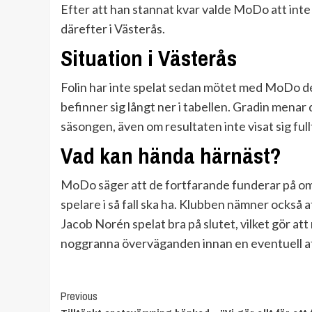
Efter att han stannat kvar valde MoDo att int
därefter i Västerås.
Situation i Västerås
Folin har inte spelat sedan mötet med MoDo de
befinner sig långt ner i tabellen. Gradin menar d
säsongen, även om resultaten inte visat sig fullt
Vad kan hända härnäst?
MoDo säger att de fortfarande funderar på om 
spelare i så fall ska ha. Klubben nämner också 
Jacob Norén spelat bra på slutet, vilket gör att
noggranna överväganden innan en eventuell a
Continue
Previous