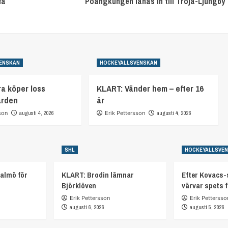
få
Poängkungen lånas in till Troja-Ljungby
ENSKAN
HOCKEYALLSVENSKAN
a köper loss
KLART: Vänder hem – efter 16
arden
år
son
augusti 4, 2026
Erik Pettersson
augusti 4, 2026
SHL
HOCKEYALLSVE
almö för
KLART: Brodin lämnar
Efter Kovacs-
Björklöven
värvar spets 
Erik Pettersson
Erik Pettersso
augusti 6, 2026
augusti 5, 2026