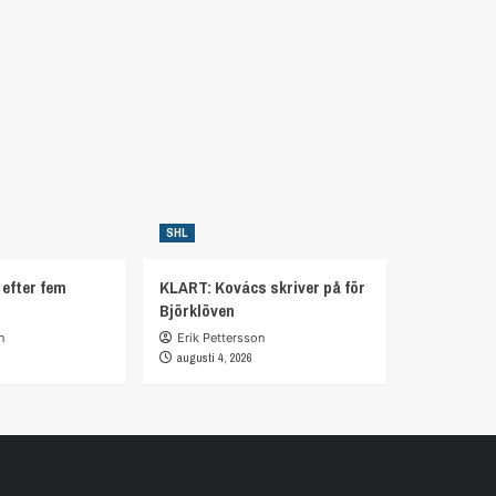
SHL
 efter fem
KLART: Kovács skriver på för
Björklöven
n
Erik Pettersson
augusti 4, 2026