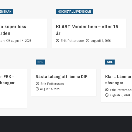
ENSKAN
HOCKEYALLSVENSKAN
a köper loss
KLART: Vänder hem – efter 16
arden
år
son
augusti 4, 2026
Erik Pettersson
augusti 4, 2026
SHL
SHL
ån FBK –
Nästa talang att lämna DIF
Klart: Lämnar
chsugen:
säsonger
Erik Pettersson
”
augusti 5, 2026
Erik Pettersso
augusti 5, 2026