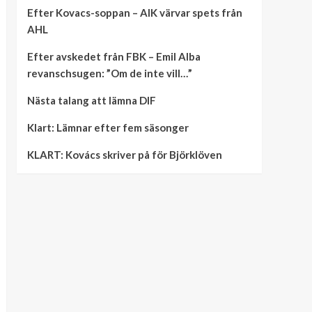
Efter Kovacs-soppan – AIK värvar spets från
AHL
Efter avskedet från FBK – Emil Alba
revanschsugen: ”Om de inte vill…”
Nästa talang att lämna DIF
Klart: Lämnar efter fem säsonger
KLART: Kovács skriver på för Björklöven