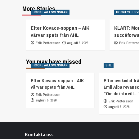
More Stories
HOCKEYALLSVENSKAN
HOCKEYALLSV
Efter Kovacs-soppan – AIK
KLART: Mor
värvar spets från AHL
succéforw
Erik Pettersson
augusti 5, 2026
Erik Petters
You may have missed
HOCKEYALLSVENSKAN
SHL
Efter Kovacs-soppan – AIK
Efter avskedet fr
värvar spets från AHL
Emil Alba revans
”Om de inte vill…
Erik Pettersson
augusti 5, 2026
Erik Pettersson
augusti 5, 2026
Kontakta oss