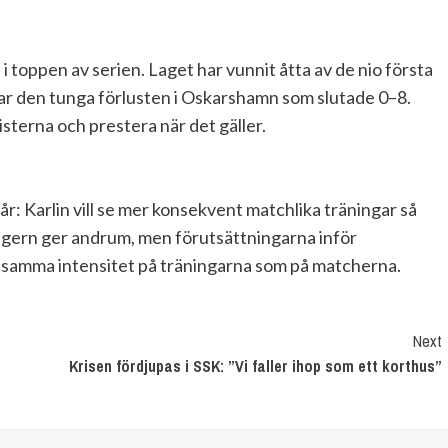
i toppen av serien. Laget har vunnit åtta av de nio första
ar den tunga förlusten i Oskarshamn som slutade 0–8.
risterna och prestera när det gäller.
år: Karlin vill se mer konsekvent matchlika träningar så
r segern ger andrum, men förutsättningarna inför
samma intensitet på träningarna som på matcherna.
Next
Krisen fördjupas i SSK: ”Vi faller ihop som ett korthus”