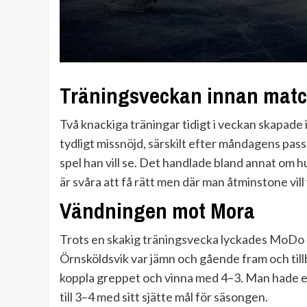
Träningsveckan innan mat
Två knackiga träningar tidigt i veckan skapade 
tydligt missnöjd, särskilt efter måndagens pass
spel han vill se. Det handlade bland annat om
är svåra att få rätt men där man åtminstone vi
Vändningen mot Mora
Trots en skakig träningsvecka lyckades MoDo 
Örnsköldsvik var jämn och gående fram och til
koppla greppet och vinna med 4–3. Man hade e
till 3–4 med sitt sjätte mål för säsongen.