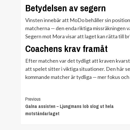
Betydelsen av segern
Vinsten innebär att MoDo behåller sin position 
matcherna — den enda riktiga missräkningen v
Segern mot Mora visar att laget kan rätta till b
Coachens krav framåt
Efter matchen var det tydligt att kraven kvarst
att spelet sitter i viktiga situationer. Den hä
kommande matcher är tydliga — mer fokus och 
Continue
Previous
Galna assisten – Ljungmans lob slog ut hela
Reading
motståndarlaget