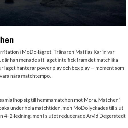
chen
irritation i MoDo-lägret. Tränaren Mattias Karlin var
, där han menade att laget inte fick fram det matchlika
 hur laget hanterar power play och box play — moment som
ll vara nära matchtempo.
samla ihop sig till hemmamatchen mot Mora. Matchen i
lbaka under hela matchtiden, men MoDo lyckades till slut
n 4–2-ledning, men i slutet reducerade Arvid Degerstedt