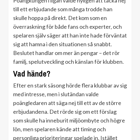
Poängkungen i ligan valde nyligen att tacka nej
till ett erbjudande som många trodde han
skulle hoppa på direkt. Det kom som en
överraskning för både fans och experter, och
spelaren själv säger att han inte hade förväntat
sig att hamna i den situationen så snabbt.
Beslutet handlar om mer än pengar – det rör
familj, spelutveckling och känslan för klubben.
Vad hände?
Efter en stark säsong hörde flera klubbar av sig
med intresse, men i slutändan valde
poängledaren att säga nej till ett av de större
erbjudandena. Det rörde sig om ett förslag
som skulle ha inneburit miljöombyte och högre
lön, men spelaren kände att timing och
personliga prioriteringar spelade in. Istället