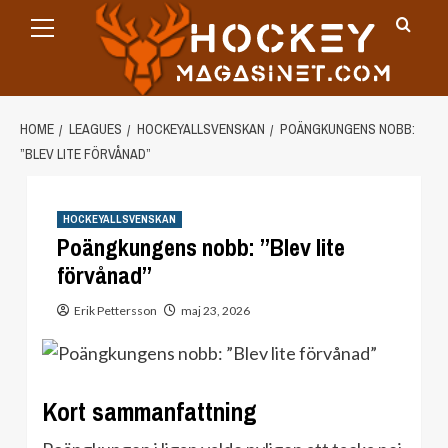
Primary
Skip
Menu
to
content
HOME
LEAGUES
HOCKEYALLSVENSKAN
POÄNGKUNGENS NOBB:
”BLEV LITE FÖRVÅNAD”
HOCKEYALLSVENSKAN
Poängkungens nobb: ”Blev lite
förvånad”
Erik Pettersson
maj 23, 2026
Kort sammanfattning