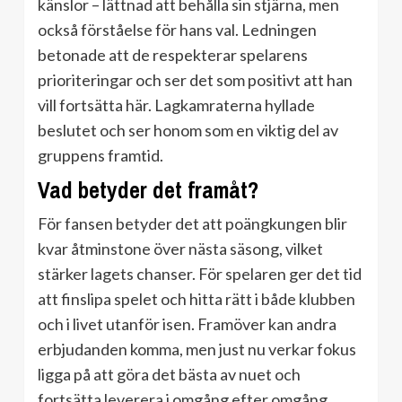
känslor – lättnad att behålla sin stjärna, men
också förståelse för hans val. Ledningen
betonade att de respekterar spelarens
prioriteringar och ser det som positivt att han
vill fortsätta här. Lagkamraterna hyllade
beslutet och ser honom som en viktig del av
gruppens framtid.
Vad betyder det framåt?
För fansen betyder det att poängkungen blir
kvar åtminstone över nästa säsong, vilket
stärker lagets chanser. För spelaren ger det tid
att finslipa spelet och hitta rätt i både klubben
och i livet utanför isen. Framöver kan andra
erbjudanden komma, men just nu verkar fokus
ligga på att göra det bästa av nuet och
fortsätta leverera i omgång efter omgång.