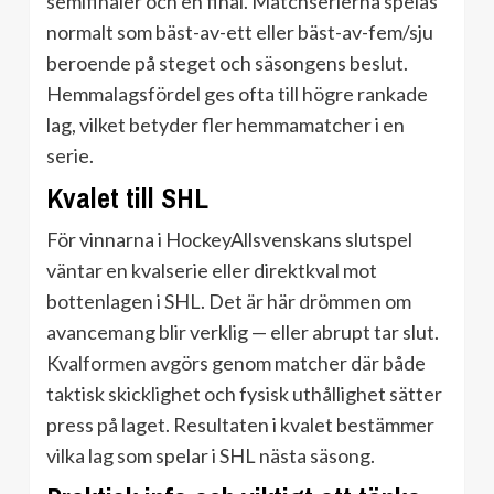
semifinaler och en final. Matchserierna spelas
normalt som bäst-av-ett eller bäst-av-fem/sju
beroende på steget och säsongens beslut.
Hemmalagsfördel ges ofta till högre rankade
lag, vilket betyder fler hemmamatcher i en
serie.
Kvalet till SHL
För vinnarna i HockeyAllsvenskans slutspel
väntar en kvalserie eller direktkval mot
bottenlagen i SHL. Det är här drömmen om
avancemang blir verklig — eller abrupt tar slut.
Kvalformen avgörs genom matcher där både
taktisk skicklighet och fysisk uthållighet sätter
press på laget. Resultaten i kvalet bestämmer
vilka lag som spelar i SHL nästa säsong.