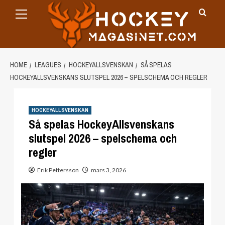
Primary
Skip
Menu
to
content
HOME
LEAGUES
HOCKEYALLSVENSKAN
SÅ SPELAS
HOCKEYALLSVENSKANS SLUTSPEL 2026 – SPELSCHEMA OCH REGLER
HOCKEYALLSVENSKAN
Så spelas HockeyAllsvenskans
slutspel 2026 – spelschema och
regler
Erik Pettersson
mars 3, 2026