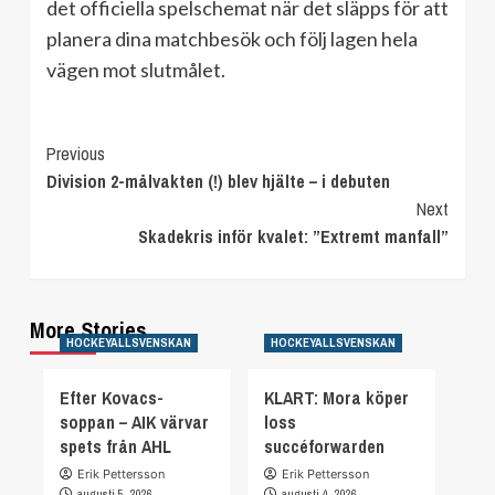
det officiella spelschemat när det släpps för att
planera dina matchbesök och följ lagen hela
vägen mot slutmålet.
Continue
Previous
Division 2-målvakten (!) blev hjälte – i debuten
Reading
Next
Skadekris inför kvalet: ”Extremt manfall”
More Stories
HOCKEYALLSVENSKAN
HOCKEYALLSVENSKAN
Efter Kovacs-
KLART: Mora köper
soppan – AIK värvar
loss
spets från AHL
succéforwarden
Erik Pettersson
Erik Pettersson
augusti 5, 2026
augusti 4, 2026