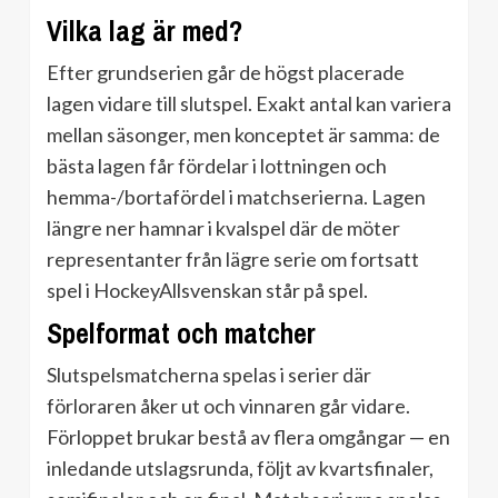
Vilka lag är med?
Efter grundserien går de högst placerade
lagen vidare till slutspel. Exakt antal kan variera
mellan säsonger, men konceptet är samma: de
bästa lagen får fördelar i lottningen och
hemma-/bortafördel i matchserierna. Lagen
längre ner hamnar i kvalspel där de möter
representanter från lägre serie om fortsatt
spel i HockeyAllsvenskan står på spel.
Spelformat och matcher
Slutspelsmatcherna spelas i serier där
förloraren åker ut och vinnaren går vidare.
Förloppet brukar bestå av flera omgångar — en
inledande utslagsrunda, följt av kvartsfinaler,