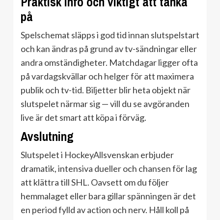
Praktisk info och viktigt att tänka
på
Spelschemat släpps i god tid innan slutspelstart
och kan ändras på grund av tv-sändningar eller
andra omständigheter. Matchdagar ligger ofta
på vardagskvällar och helger för att maximera
publik och tv-tid. Biljetter blir heta objekt när
slutspelet närmar sig — vill du se avgöranden
live är det smart att köpa i förväg.
Avslutning
Slutspelet i HockeyAllsvenskan erbjuder
dramatik, intensiva dueller och chansen för lag
att klättra till SHL. Oavsett om du följer
hemmalaget eller bara gillar spänningen är det
en period fylld av action och nerv. Håll koll på