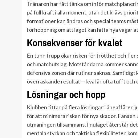
Tränaren har fått tänka om inför matchplaneri
på full kraft i alla moment, utan det krävs priori
formationer kan ändras och special teams mås
förhoppning om att laget kan hitta nya vägar a
Konsekvenser för kvalet
En tunn trupp ökar risken för trötthet och fler 
och matchutslag. Motståndarna kommer sannolik
defensiva zonen där rutiner saknas. Samtidigt 
överraskande resultat — kval är ofta tufft och 
Lösningar och hopp
Klubben tittar på flera lösningar: låneaffärer,
för att minimera risken för nya skador. Fansen
utmaningen tillsammans. I nuläget återstår de
mentala styrkan och taktiska flexibiliteten ko