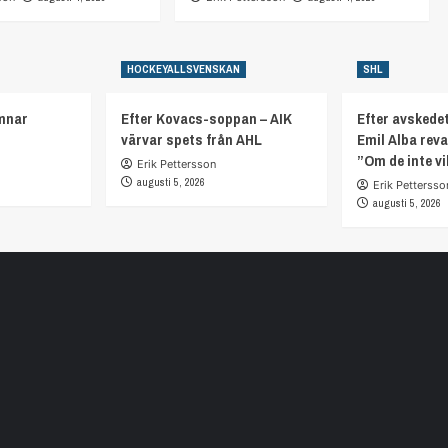
HOCKEYALLSVENSKAN
SHL
mnar
Efter Kovacs-soppan – AIK
Efter avskedet
värvar spets från AHL
Emil Alba rev
”Om de inte vi
Erik Pettersson
augusti 5, 2026
Erik Pettersso
augusti 5, 2026