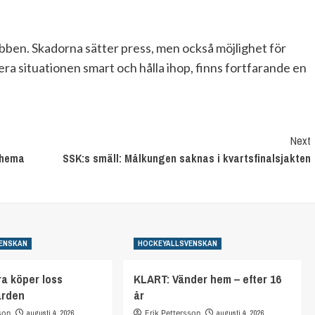
ubben. Skadorna sätter press, men också möjlighet för
era situationen smart och hålla ihop, finns fortfarande en
Next
chema
SSK:s smäll: Målkungen saknas i kvartsfinalsjakten
ENSKAN
HOCKEYALLSVENSKAN
a köper loss
KLART: Vänder hem – efter 16
arden
år
son
augusti 4, 2026
Erik Pettersson
augusti 4, 2026