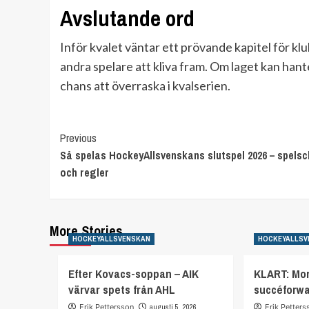
Avslutande ord
Inför kvalet väntar ett prövande kapitel för kl
andra spelare att kliva fram. Om laget kan hant
chans att överraska i kvalserien.
Continue
Previous
Så spelas HockeyAllsvenskans slutspel 2026 – spels
Reading
och regler
More Stories
HOCKEYALLSVENSKAN
HOCKEYALLSV
Efter Kovacs-soppan – AIK
KLART: Mor
värvar spets från AHL
succéforw
Erik Pettersson
augusti 5, 2026
Erik Petters