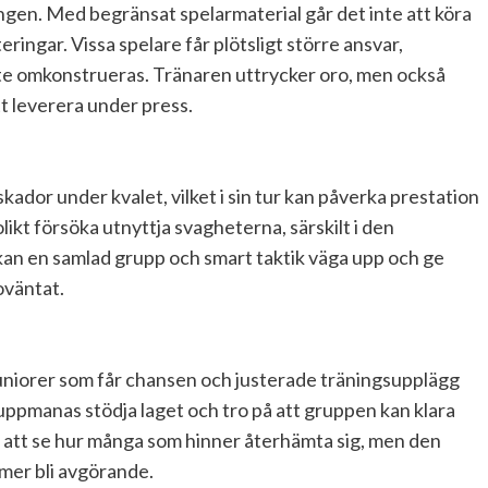
ngen. Med begränsat spelarmaterial går det inte att köra
teringar. Vissa spelare får plötsligt större ansvar,
te omkonstrueras. Tränaren uttrycker oro, men också
tt leverera under press.
skador under kvalet, vilket i sin tur kan påverka prestation
t försöka utnyttja svagheterna, särskilt i den
kan en samlad grupp och smart taktik väga upp och ge
oväntat.
 juniorer som får chansen och justerade träningsupplägg
 uppmanas stödja laget och tro på att gruppen kan klara
t att se hur många som hinner återhämta sig, men den
mmer bli avgörande.