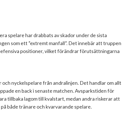
lera spelare har drabbats av skador under de sista
ngen som ett ”extremt manfall”. Det innebär att truppen
defensiva positioner, vilket förändrar förutsättningarna
 och nyckelspelare från andralinjen. Det handlar om allt
toppade en back i senaste matchen. Avsparkstiden för
ra tillbaka lagom till kvalstart, medan andra riskerar att
ss på både tränare och kvarvarande spelare.