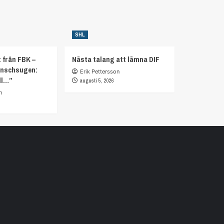
SHL
 från FBK –
Nästa talang att lämna DIF
anschsugen:
Erik Pettersson
ll…”
augusti 5, 2026
n