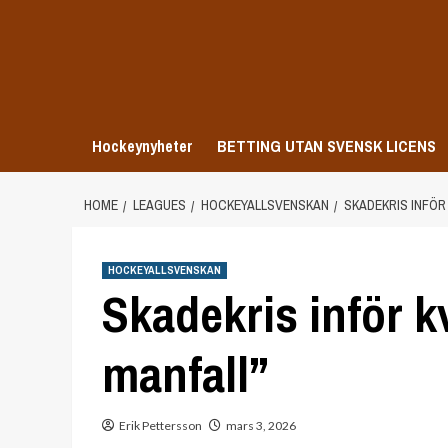
Skip
to
content
Hockeynyheter
BETTING UTAN SVENSK LICENS
HOME
LEAGUES
HOCKEYALLSVENSKAN
SKADEKRIS INFÖR
HOCKEYALLSVENSKAN
Skadekris inför k
manfall”
Erik Pettersson
mars 3, 2026