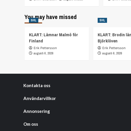
You may have missed
SHL
SHL
KLART: Lämnar Malmö för
KLART: Brodin lä
Finland
Björklöven
Erik Pettersson
Erik Pettersson
augusti 6, 2026
augusti 6, 2026
Kontakta oss
Användarvillkor
Annonsering
Om oss