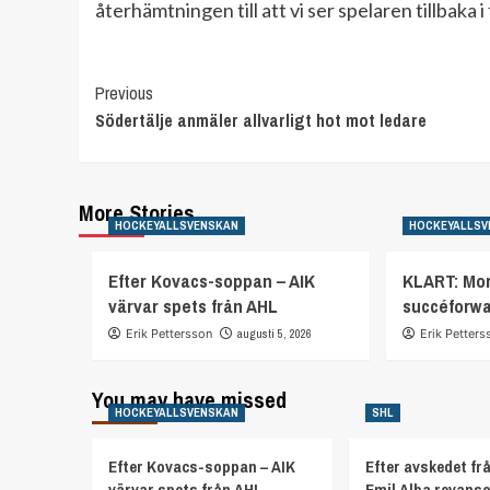
återhämtningen till att vi ser spelaren tillbaka
Continue
Previous
Södertälje anmäler allvarligt hot mot ledare
Reading
More Stories
HOCKEYALLSVENSKAN
HOCKEYALLSV
Efter Kovacs-soppan – AIK
KLART: Mor
värvar spets från AHL
succéforw
Erik Pettersson
augusti 5, 2026
Erik Petters
You may have missed
HOCKEYALLSVENSKAN
SHL
Efter Kovacs-soppan – AIK
Efter avskedet fr
värvar spets från AHL
Emil Alba revans