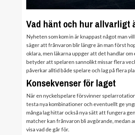
Vad hänt och hur allvarligt 
Nyheten som kom in är knappast något man vill
säger att frånvaron blir längre än man först ho
oklara, men läkarna uppger att det handlar om 
betyder att spelaren sannolikt missar flera v
påverkar alltid både spelare och lag på flera pla
Konsekvenser för laget
När en nyckelspelare försvinner spelarrotatio
testa nya kombinationer och eventuellt ge yngre
många lag hittar också nya sätt att fungera geno
matcher kan frånvaron bli avgörande, medan andr
visa vad de går för.