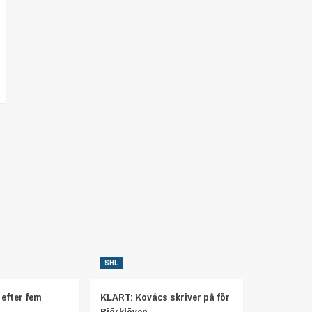
SHL
 efter fem
KLART: Kovács skriver på för
Björklöven