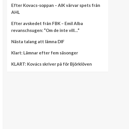
Efter Kovacs-soppan – AIK värvar spets från
AHL
Efter avskedet från FBK – Emil Alba
revanschsugen: ”Om de inte vill…”
Nästa talang att lämna DIF
Klart: Lämnar efter fem säsonger
KLART: Kovács skriver på för Björklöven