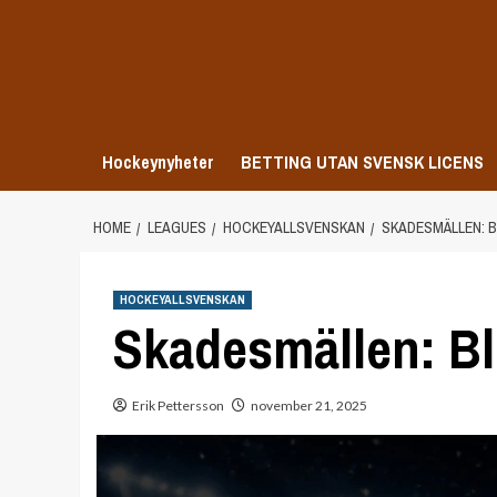
Skip
to
content
Hockeynyheter
BETTING UTAN SVENSK LICENS
HOME
LEAGUES
HOCKEYALLSVENSKAN
SKADESMÄLLEN: B
HOCKEYALLSVENSKAN
Skadesmällen: Bli
Erik Pettersson
november 21, 2025