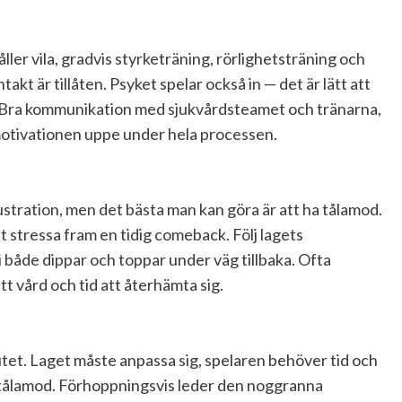
ller vila, gradvis styrketräning, rörlighetsträning och
takt är tillåten. Psyket spelar också in — det är lätt att
. Bra kommunikation med sjukvårdsteamet och tränarna,
a motivationen uppe under hela processen.
rustration, men det bästa man kan göra är att ha tålamod.
att stressa fram en tidig comeback. Följ lagets
i både dippar och toppar under väg tillbaka. Ofta
tt vård och tid att återhämta sig.
utet. Laget måste anpassa sig, spelaren behöver tid och
 tålamod. Förhoppningsvis leder den noggranna