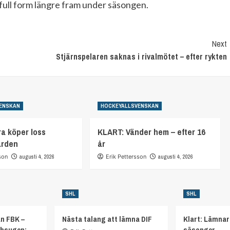
 i full form längre fram under säsongen.
Next
Stjärnspelaren saknas i rivalmötet – efter rykten
ENSKAN
HOCKEYALLSVENSKAN
a köper loss
KLART: Vänder hem – efter 16
arden
år
son
augusti 4, 2026
Erik Pettersson
augusti 4, 2026
SHL
SHL
ån FBK –
Nästa talang att lämna DIF
Klart: Lämnar
chsugen:
säsonger