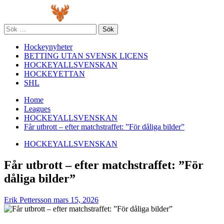
Skip
Primary
to
Menu
content
Sök
efter:
Hockeynyheter
BETTING UTAN SVENSK LICENS
HOCKEYALLSVENSKAN
HOCKEYETTAN
SHL
Home
Leagues
HOCKEYALLSVENSKAN
Får utbrott – efter matchstraffet: ”För dåliga bilder”
HOCKEYALLSVENSKAN
Får utbrott – efter matchstraffet: ”För
dåliga bilder”
Erik Pettersson
mars 15, 2026