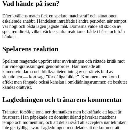
Vad hände på isen?
Efter kvällens match fick en spelare matchstraff och situationen
eskalerade snabbt. Händelsen inträffade i andra perioden när tempot
var högt och båda lagen jagade mål. Domarna valde att skicka av
spelaren direkt, vilket väckte starka reaktioner både i båset och från
bänken.
Spelarens reaktion
Spelaren reagerade upprört efter avvisningen och riktade kritik mot
hur videogranskningen genomfördes. Han menade att
kameravinklarna och bildkvaliteten inte gav en rättvis bild av
situationen — kort sagt ”för dåliga bilder”. Kommentaren kom i
affekt men fångade också känslan i omklädningsrummet: att beslutet
kändes orättvist.
Lagledningen och tränarens kommentar
Tränaren försökte tona ner dramatiken men bekräftade att laget är
frustrerat. Han påpekade att domslut ibland påverkar matchens
tempo och momentum, och att det är svårt att acceptera när tekniken
inte ger tydliga svar. Lagledningen meddelade att de kommer att