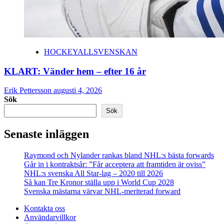
HOCKEYALLSVENSKAN
KLART: Vänder hem – efter 16 år
Erik Pettersson
augusti 4, 2026
Sök
Sök
Senaste inläggen
Raymond och Nylander rankas bland NHL:s bästa forwards
Går in i kontraktsår: ”Får acceptera att framtiden är oviss”
NHL:s svenska All Star-lag – 2020 till 2026
Så kan Tre Kronor ställa upp i World Cup 2028
Svenska mästarna värvar NHL-meriterad forward
Kontakta oss
Användarvillkor