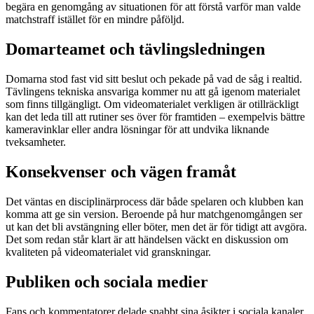
begära en genomgång av situationen för att förstå varför man valde
matchstraff istället för en mindre påföljd.
Domarteamet och tävlingsledningen
Domarna stod fast vid sitt beslut och pekade på vad de såg i realtid.
Tävlingens tekniska ansvariga kommer nu att gå igenom materialet
som finns tillgängligt. Om videomaterialet verkligen är otillräckligt
kan det leda till att rutiner ses över för framtiden – exempelvis bättre
kameravinklar eller andra lösningar för att undvika liknande
tveksamheter.
Konsekvenser och vägen framåt
Det väntas en disciplinärprocess där både spelaren och klubben kan
komma att ge sin version. Beroende på hur matchgenomgången ser
ut kan det bli avstängning eller böter, men det är för tidigt att avgöra.
Det som redan står klart är att händelsen väckt en diskussion om
kvaliteten på videomaterialet vid granskningar.
Publiken och sociala medier
Fans och kommentatorer delade snabbt sina åsikter i sociala kanaler,