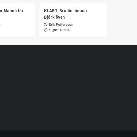
r Malmö för
KLART: Brodin lämnar
Björklöven
n
Erik Pettersson
augusti 6, 2026