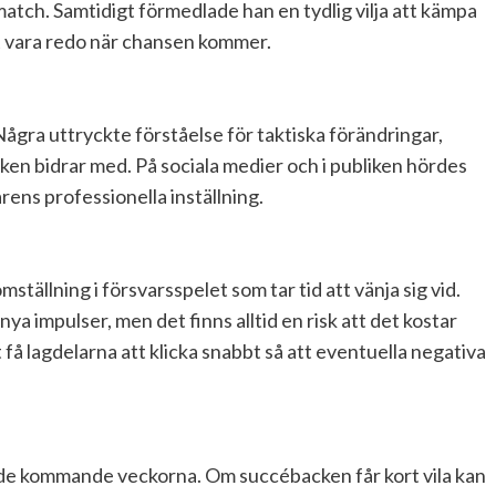
match. Samtidigt förmedlade han en tydlig vilja att kämpa
att vara redo när chansen kommer.
gra uttryckte förståelse för taktiska förändringar,
en bidrar med. På sociala medier och i publiken hördes
ens professionella inställning.
tällning i försvarsspelet som tar tid att vänja sig vid.
ya impulser, men det finns alltid en risk att det kostar
t få lagdelarna att klicka snabbt så att eventuella negativa
s de kommande veckorna. Om succébacken får kort vila kan