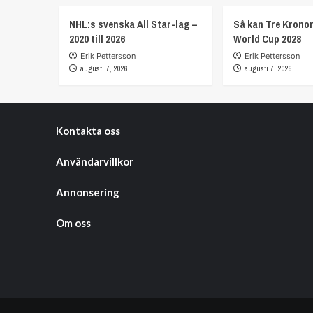
NHL:s svenska All Star-lag –
Så kan Tre Kronor
2020 till 2026
World Cup 2028
Erik Pettersson
Erik Pettersson
augusti 7, 2026
augusti 7, 2026
Kontakta oss
Användarvillkor
Annonsering
Om oss