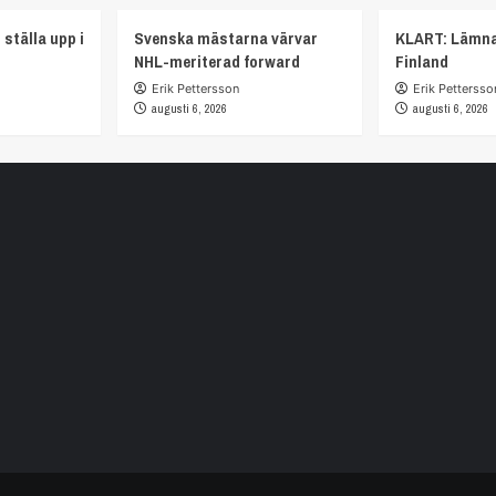
 ställa upp i
Svenska mästarna värvar
KLART: Lämna
NHL-meriterad forward
Finland
Erik Pettersson
Erik Pettersso
augusti 6, 2026
augusti 6, 2026