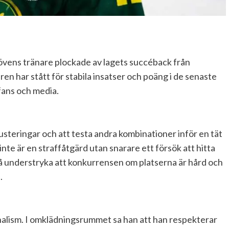
övens tränare plockade av lagets succéback från
ren har stått för stabila insatser och poäng i de senaste
fans och media.
usteringar och att testa andra kombinationer inför en tät
te är en straffåtgärd utan snarare ett försök att hitta
kså understryka att konkurrensen om platserna är hård och
.
nalism. I omklädningsrummet sa han att han respekterar