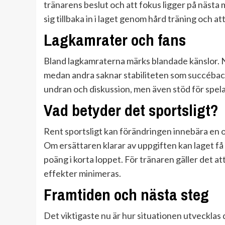
tränarens beslut och att fokus ligger på nästa 
sig tillbaka in i laget genom hård träning och 
Lagkamrater och fans
Bland lagkamraterna märks blandade känslor. Nå
medan andra saknar stabiliteten som succéback
undran och diskussion, men även stöd för spelar
Vad betyder det sportsligt?
Rent sportsligt kan förändringen innebära en oms
Om ersättaren klarar av uppgiften kan laget få n
poäng i korta loppet. För tränaren gäller det at
effekter minimeras.
Framtiden och nästa steg
Det viktigaste nu är hur situationen utveckla