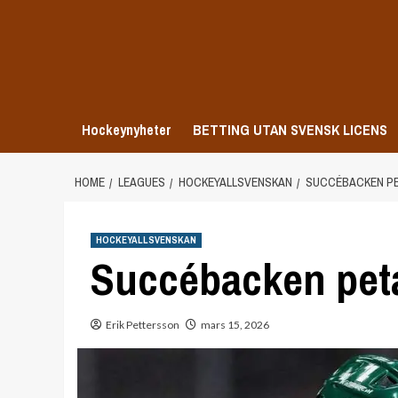
Skip
to
content
Hockeynyheter
BETTING UTAN SVENSK LICENS
HOME
LEAGUES
HOCKEYALLSVENSKAN
SUCCÉBACKEN PE
HOCKEYALLSVENSKAN
Succébacken peta
Erik Pettersson
mars 15, 2026