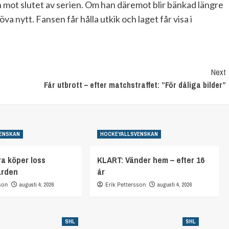
ch mot slutet av serien. Om han däremot blir bänkad längre
öva nytt. Fansen får hålla utkik och laget får visa i
Next
Får utbrott – efter matchstraffet: ”För dåliga bilder”
ENSKAN
HOCKEYALLSVENSKAN
a köper loss
KLART: Vänder hem – efter 16
arden
år
son
augusti 4, 2026
Erik Pettersson
augusti 4, 2026
SHL
SHL