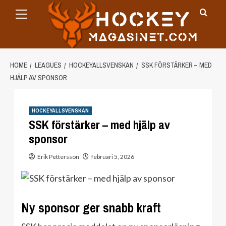
Primary
Skip
Menu
to
content
HOME
LEAGUES
HOCKEYALLSVENSKAN
SSK FÖRSTÄRKER – MED
HJÄLP AV SPONSOR
HOCKEYALLSVENSKAN
SSK förstärker – med hjälp av
sponsor
Erik Pettersson
februari 5, 2026
Ny sponsor ger snabb kraft