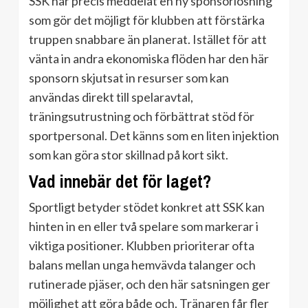
SSK har precis meddelat en ny sponsorlösning
som gör det möjligt för klubben att förstärka
truppen snabbare än planerat. Istället för att
vänta in andra ekonomiska flöden har den här
sponsorn skjutsat in resurser som kan
användas direkt till spelaravtal,
träningsutrustning och förbättrat stöd för
sportpersonal. Det känns som en liten injektion
som kan göra stor skillnad på kort sikt.
Vad innebär det för laget?
Sportligt betyder stödet konkret att SSK kan
hinten in en eller två spelare som markerar i
viktiga positioner. Klubben prioriterar ofta
balans mellan unga hemvävda talanger och
rutinerade pjäser, och den här satsningen ger
möjlighet att göra både och. Tränaren får fler