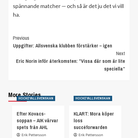
spännande matcher — och så är det ju det vi vill
ha.
Continue
Previous
Uppgifter: Allsvenska klubben förstärker – igen
Reading
Next
Eric Norin inför återkomsten: ”Vissa där som är lite
speciella”
More Stories
HOCKEYALLSVENSKAN
HOCKEYALLSVENSKAN
Efter Kovacs-
KLART: Mora köper
soppan – AIK värvar
loss
spets från AHL
succéforwarden
Erik Pettersson
Erik Pettersson