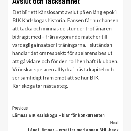
Avslut och tacksamhet
Det blir ett känslosamt avslut på en lång epok i
BIK Karlskogas historia. Fansen får nu chansen
att tacka och minnas de stunder trotjänaren
bidragit med – från avgörande matcher till
vardagliga insatser i träningarna. I slutändan
handlar det om respekt: för spelarens beslut
att gå vidare och för den roll hen haft i klubben.
Vi önskar spelaren all lycka i nästa kapitel och
ser samtidigt fram emot att se hur BIK
Karlskoga tar nästa steg.
Continue
Previous
Lämnar BIK Karlskoga – klar för konkurrenten
Reading
Next
Lånet lämnar – ersätter med annan SHL-back