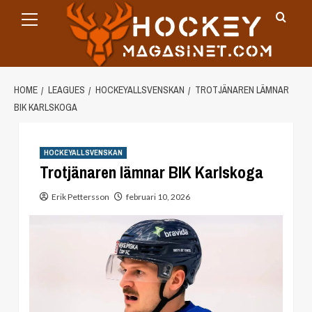
Primary
Skip
Menu
to
content
HOME
LEAGUES
HOCKEYALLSVENSKAN
TROTJÄNAREN LÄMNAR
BIK KARLSKOGA
HOCKEYALLSVENSKAN
Trotjänaren lämnar BIK Karlskoga
Erik Pettersson
februari 10, 2026