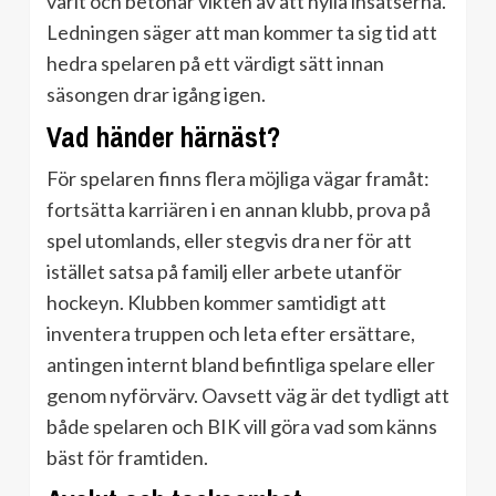
varit och betonar vikten av att hylla insatserna.
Ledningen säger att man kommer ta sig tid att
hedra spelaren på ett värdigt sätt innan
säsongen drar igång igen.
Vad händer härnäst?
För spelaren finns flera möjliga vägar framåt:
fortsätta karriären i en annan klubb, prova på
spel utomlands, eller stegvis dra ner för att
istället satsa på familj eller arbete utanför
hockeyn. Klubben kommer samtidigt att
inventera truppen och leta efter ersättare,
antingen internt bland befintliga spelare eller
genom nyförvärv. Oavsett väg är det tydligt att
både spelaren och BIK vill göra vad som känns
bäst för framtiden.