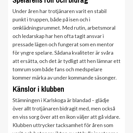
Spelarens roll och bidrag
Under åren har trotjänaren varit en stabil
punkt i truppen, både på isen och i
omklädningsrummet. Med rutin, arbetsmoral
och ledarskap har hen ofta tagit ansvar i
pressade lägen och fungerat som en mentor
för yngre spelare. Sådana kvaliteter är svåra
att ersätta, och det är tydligt att hen lämnar ett
tomrum som både fans och medspelare
kommer märka av under kommande säsonger.
Känslor i klubben
Stämningen i Karlskoga är blandad – glädje
över allt trotjänaren bidragit med, men också
en viss sorg över att en ikon väljer att gå vidare.
Klubben uttrycker tacksamhet för åren som