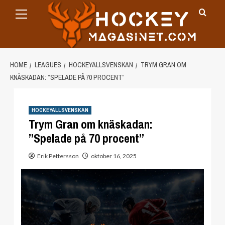
Primary
Skip
Menu
to
content
HOME
LEAGUES
HOCKEYALLSVENSKAN
TRYM GRAN OM
KNÄSKADAN: ”SPELADE PÅ 70 PROCENT”
HOCKEYALLSVENSKAN
Trym Gran om knäskadan:
”Spelade på 70 procent”
Erik Pettersson
oktober 16, 2025