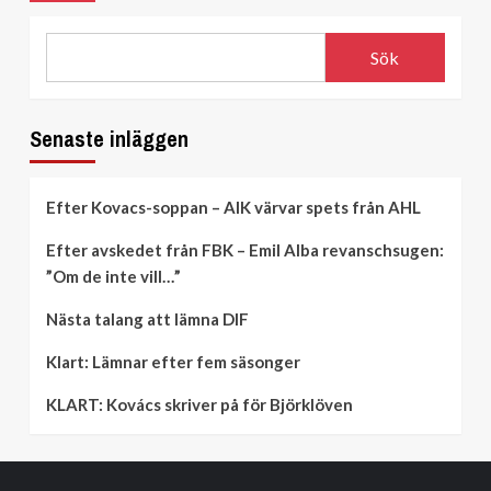
Sök
Senaste inläggen
Efter Kovacs-soppan – AIK värvar spets från AHL
Efter avskedet från FBK – Emil Alba revanschsugen:
”Om de inte vill…”
Nästa talang att lämna DIF
Klart: Lämnar efter fem säsonger
KLART: Kovács skriver på för Björklöven