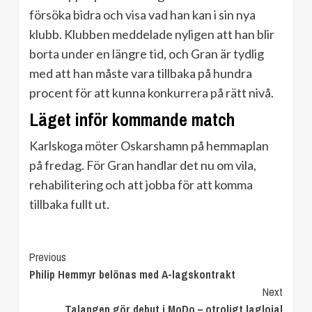
försöka bidra och visa vad han kan i sin nya
klubb. Klubben meddelade nyligen att han blir
borta under en längre tid, och Gran är tydlig
med att han måste vara tillbaka på hundra
procent för att kunna konkurrera på rätt nivå.
Läget inför kommande match
Karlskoga möter Oskarshamn på hemmaplan
på fredag. För Gran handlar det nu om vila,
rehabilitering och att jobba för att komma
tillbaka fullt ut.
Continue
Previous
Philip Hemmyr belönas med A-lagskontrakt
Reading
Next
Talangen gör debut i MoDo – otroligt laglojal