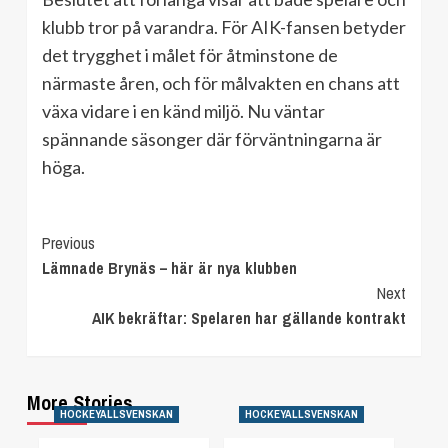
klubb tror på varandra. För AIK-fansen betyder
det trygghet i målet för åtminstone de
närmaste åren, och för målvakten en chans att
växa vidare i en känd miljö. Nu väntar
spännande säsonger där förväntningarna är
höga.
Continue
Previous
Lämnade Brynäs – här är nya klubben
Reading
Next
AIK bekräftar: Spelaren har gällande kontrakt
More Stories
HOCKEYALLSVENSKAN
HOCKEYALLSVENSKAN