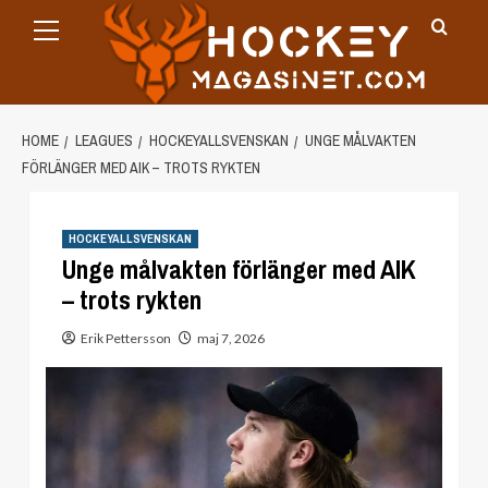
Primary
Skip
Menu
to
content
HOME
LEAGUES
HOCKEYALLSVENSKAN
UNGE MÅLVAKTEN
FÖRLÄNGER MED AIK – TROTS RYKTEN
HOCKEYALLSVENSKAN
Unge målvakten förlänger med AIK
– trots rykten
Erik Pettersson
maj 7, 2026