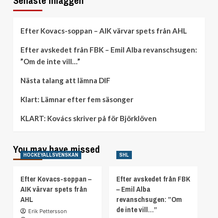
Senaste inläggen
Efter Kovacs-soppan – AIK värvar spets från AHL
Efter avskedet från FBK – Emil Alba revanschsugen:
”Om de inte vill…”
Nästa talang att lämna DIF
Klart: Lämnar efter fem säsonger
KLART: Kovács skriver på för Björklöven
You may have missed
HOCKEYALLSVENSKAN
SHL
Efter Kovacs-soppan –
Efter avskedet från FBK
AIK värvar spets från
– Emil Alba
AHL
revanschsugen: ”Om
de inte vill…”
Erik Pettersson