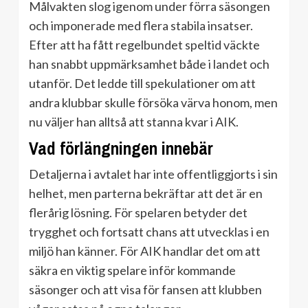
Målvakten slog igenom under förra säsongen
och imponerade med flera stabila insatser.
Efter att ha fått regelbundet speltid väckte
han snabbt uppmärksamhet både i landet och
utanför. Det ledde till spekulationer om att
andra klubbar skulle försöka värva honom, men
nu väljer han alltså att stanna kvar i AIK.
Vad förlängningen innebär
Detaljerna i avtalet har inte offentliggjorts i sin
helhet, men parterna bekräftar att det är en
flerårig lösning. För spelaren betyder det
trygghet och fortsatt chans att utvecklas i en
miljö han känner. För AIK handlar det om att
säkra en viktig spelare inför kommande
säsonger och att visa för fansen att klubben