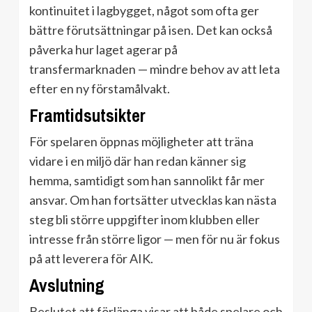
kontinuitet i lagbygget, något som ofta ger
bättre förutsättningar på isen. Det kan också
påverka hur laget agerar på
transfermarknaden — mindre behov av att leta
efter en ny förstamålvakt.
Framtidsutsikter
För spelaren öppnas möjligheter att träna
vidare i en miljö där han redan känner sig
hemma, samtidigt som han sannolikt får mer
ansvar. Om han fortsätter utvecklas kan nästa
steg bli större uppgifter inom klubben eller
intresse från större ligor — men för nu är fokus
på att leverera för AIK.
Avslutning
Beslutet att förlänga visar att både spelare och