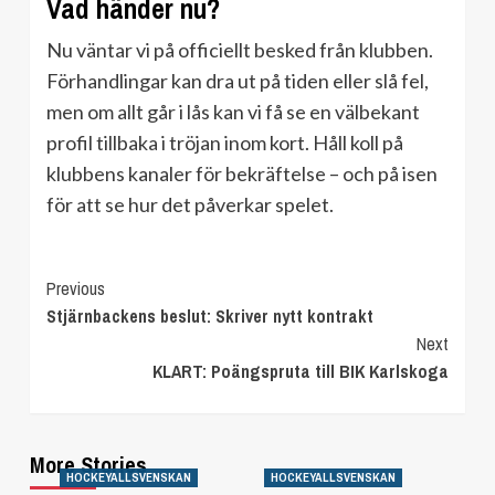
Vad händer nu?
Nu väntar vi på officiellt besked från klubben.
Förhandlingar kan dra ut på tiden eller slå fel,
men om allt går i lås kan vi få se en välbekant
profil tillbaka i tröjan inom kort. Håll koll på
klubbens kanaler för bekräftelse – och på isen
för att se hur det påverkar spelet.
Continue
Previous
Stjärnbackens beslut: Skriver nytt kontrakt
Reading
Next
KLART: Poängspruta till BIK Karlskoga
More Stories
HOCKEYALLSVENSKAN
HOCKEYALLSVENSKAN