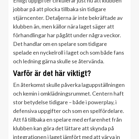
Enligt uppgifter cirkulerar just nu att klubben
jobbar på att plocka tillbaka sin tidigare
stjärncenter. Detaljerna är inte bekräftade av
klubben än, men källor nära laget säger att
förhandlingar har pågått under några veckor.
Det handlar om en spelare som tidigare
spelade en nyckelroll i laget och som både fans
och ledning gärna skulle se återvända.
Varför är det här viktigt?
En återkomst skulle påverka laguppställningen
och kemin i omklädningsrummet. Centern haft
stor betydelse tidigare – både i powerplay, i
defensiva uppgifter och som en spelfördelare.
Att få tillbaka en spelare med erfarenhet från
klubben kan göra det lättare att skynda på
integrationen i laget jämfört med att värva in