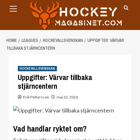
Primary
Skip
Menu
to
content
HOME
LEAGUES
HOCKEYALLSVENSKAN
UPPGIFTER: VÄRVAR
TILLBAKA STJÄRNCENTERN
HOCKEYALLSVENSKAN
Uppgifter: Värvar tillbaka
stjärncentern
Erik Pettersson
maj 22, 2026
Vad handlar ryktet om?