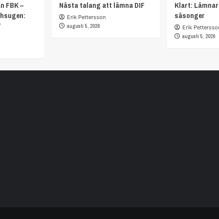
ån FBK –
Nästa talang att lämna DIF
Klart: Lämnar
chsugen:
säsonger
Erik Pettersson
”
augusti 5, 2026
Erik Pettersso
augusti 5, 2026