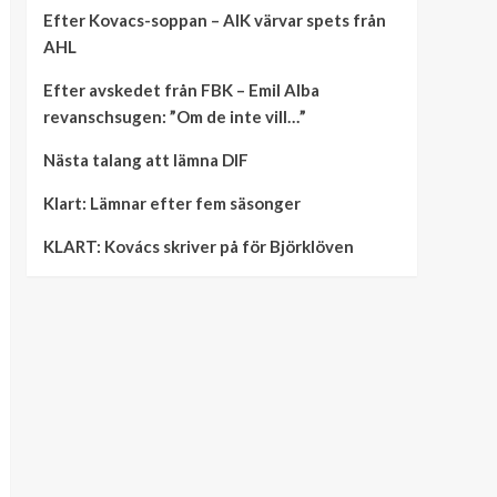
Efter Kovacs-soppan – AIK värvar spets från
AHL
Efter avskedet från FBK – Emil Alba
revanschsugen: ”Om de inte vill…”
Nästa talang att lämna DIF
Klart: Lämnar efter fem säsonger
KLART: Kovács skriver på för Björklöven