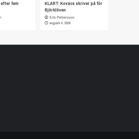
 efter fem
KLART: Kovács skriver på för
Björklöven
n
Erik Pettersson
augusti 4, 2026