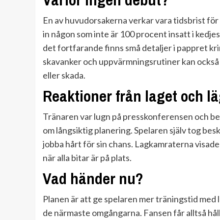
En av huvudorsakerna verkar vara tidsbrist för a
in någon som inte är 100 procent insatt i ked
det fortfarande finns små detaljer i pappret kr
skavanker och uppvärmningsrutiner kan också sp
eller skada.
Reaktioner från laget och lä
Tränaren var lugn på presskonferensen och bet
om långsiktig planering. Spelaren själv tog bes
jobba hårt för sin chans. Lagkamraterna visade 
när alla bitar är på plats.
Vad händer nu?
Planen är att ge spelaren mer träningstid med 
de närmaste omgångarna. Fansen får alltså hålla