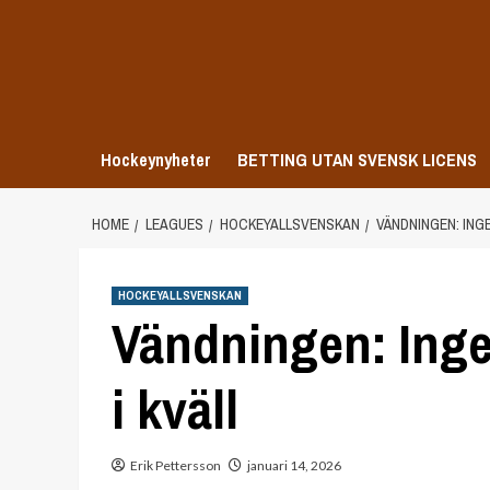
Skip
to
content
Hockeynyheter
BETTING UTAN SVENSK LICENS
HOME
LEAGUES
HOCKEYALLSVENSKAN
VÄNDNINGEN: INGE
HOCKEYALLSVENSKAN
Vändningen: Inge
i kväll
Erik Pettersson
januari 14, 2026