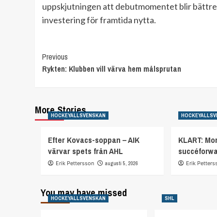
uppskjutningen att debutmomentet blir bättre f
investering för framtida nytta.
Continue
Previous
Rykten: Klubben vill värva hem målsprutan
Reading
More Stories
HOCKEYALLSVENSKAN
HOCKEYALLSV
Efter Kovacs-soppan – AIK
KLART: Mor
värvar spets från AHL
succéforw
Erik Pettersson
augusti 5, 2026
Erik Petters
You may have missed
HOCKEYALLSVENSKAN
SHL