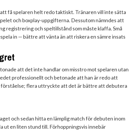
tt få spelaren helt redo taktiskt. Tränaren vill inte sätta
jespelet och boxplay-uppgifterna. Dessutom nämndes att
ing registrering och speltillstånd som måste klaffa. Små
ela in — bättre att vänta än att riskera en sämre insats
gret
onade att det inte handlar om misstro mot spelaren utan
kedet professionellt och betonade att han är redo att
förståelse; flera uttryckte att det är bättre att debutera
laget och sedan hitta en lämplig match för debuten inom
 ut en liten stund till. Förhoppningsvis innebär