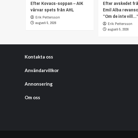
Efter Kovacs-soppan – AIK
Efter avskedet fr
värvar spets från AHL
Emil Alba revans
”Om de inte vill…
Erik Pettersson
augusti 5, 2026
Erik Pettersson
augusti 5, 2026
Kontakta oss
Användarvillkor
Annonsering
Om oss