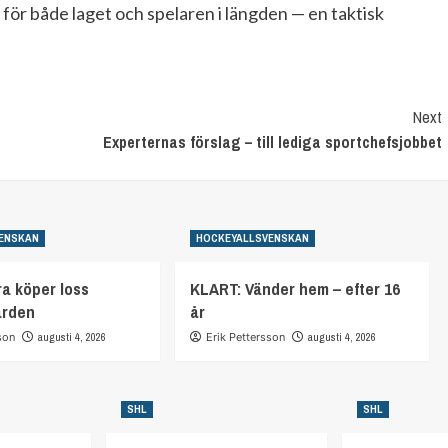
ör både laget och spelaren i längden — en taktisk
Next
Experternas förslag – till lediga sportchefsjobbet
ENSKAN
HOCKEYALLSVENSKAN
a köper loss
KLART: Vänder hem – efter 16
arden
år
son
augusti 4, 2026
Erik Pettersson
augusti 4, 2026
SHL
SHL