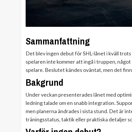
Sammanfattning
Det blev ingen debut för SHL-lånet i kväll tro
spelaren inte kommer att ingå i truppen, något
spelare. Beslutet kändes oväntat, men det finns
Bakgrund
Under veckan presenterades lånet med optimis
ledning talade om en snabb integration. Suppor
men planerna ändrades i sista stund. Det är inte
träningsstatus, taktik eller praktiska detaljer s
Varför ingen debut?