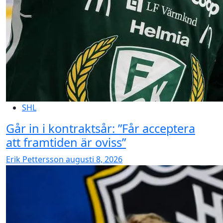
SHL
Går in i kontraktsår: ”Får acceptera
att framtiden är oviss”
Erik Pettersson
augusti 8, 2026