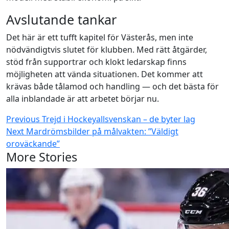
Avslutande tankar
Det här är ett tufft kapitel för Västerås, men inte
nödvändigtvis slutet för klubben. Med rätt åtgärder,
stöd från supportrar och klokt ledarskap finns
möjligheten att vända situationen. Det kommer att
krävas både tålamod och handling — och det bästa för
alla inblandade är att arbetet börjar nu.
Continue
Previous
Trejd i Hockeyallsvenskan – de byter lag
Next
Mardrömsbilder på målvakten: ”Väldigt
Reading
oroväckande”
More Stories