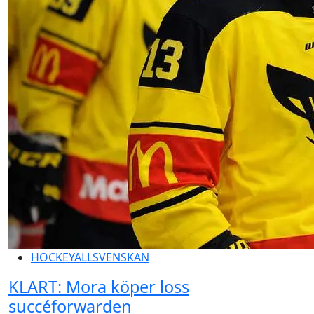
HOCKEYALLSVENSKAN
KLART: Mora köper loss
succéforwarden