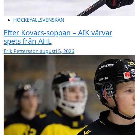
HOCKEYALLSVENSKAN
Efter Kovacs-soppan – AIK värvar
spets från AHL
Erik Pettersson
augusti 5, 2026