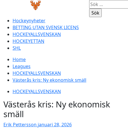
Skip
Primary
Sök
to
Menu
efter:
content
Hockeynyheter
BETTING UTAN SVENSK LICENS
HOCKEYALLSVENSKAN
HOCKEYETTAN
SHL
Home
Leagues
HOCKEYALLSVENSKAN
Västerås kris: Ny ekonomisk smäll
HOCKEYALLSVENSKAN
Västerås kris: Ny ekonomisk
smäll
Erik Pettersson
januari 28, 2026