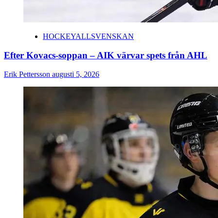
HOCKEYALLSVENSKAN
Efter Kovacs-soppan – AIK värvar spets från AHL
Erik Pettersson
augusti 5, 2026