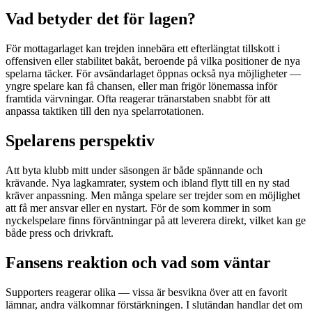
Vad betyder det för lagen?
För mottagarlaget kan trejden innebära ett efterlängtat tillskott i
offensiven eller stabilitet bakåt, beroende på vilka positioner de nya
spelarna täcker. För avsändarlaget öppnas också nya möjligheter —
yngre spelare kan få chansen, eller man frigör lönemassa inför
framtida värvningar. Ofta reagerar tränarstaben snabbt för att
anpassa taktiken till den nya spelarrotationen.
Spelarens perspektiv
Att byta klubb mitt under säsongen är både spännande och
krävande. Nya lagkamrater, system och ibland flytt till en ny stad
kräver anpassning. Men många spelare ser trejder som en möjlighet
att få mer ansvar eller en nystart. För de som kommer in som
nyckelspelare finns förväntningar på att leverera direkt, vilket kan ge
både press och drivkraft.
Fansens reaktion och vad som väntar
Supporters reagerar olika — vissa är besvikna över att en favorit
lämnar, andra välkomnar förstärkningen. I slutändan handlar det om