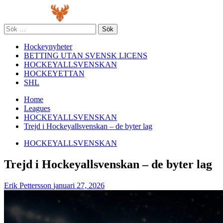
Skip
Primary
to
Menu
content
Sök
efter:
Hockeynyheter
BETTING UTAN SVENSK LICENS
HOCKEYALLSVENSKAN
HOCKEYETTAN
SHL
Home
Leagues
HOCKEYALLSVENSKAN
Trejd i Hockeyallsvenskan – de byter lag
HOCKEYALLSVENSKAN
Trejd i Hockeyallsvenskan – de byter lag
Erik Pettersson
januari 27, 2026