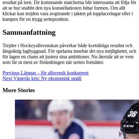
resultat på isen. De kommande matcherna blir intressanta att följa för
att se hur snabbt den nya konstellationen hittar formen. Om allt
klickar kan trejden vara avgörande i jakten på topplaceringar eller i
kampen för en trygg serieposition.
Sammanfattning
Trejder i Hockeyallsvenskan påverkar både kortsiktiga resultat och
långsiktig lagbyggnad. För spelarna innebär det nya möjligheter, och
för lagen en chans att justera sina ambitioner. Nu återstår att se vem
som får ut mest av förändringen när serien fortsätter.
Continue
Previous
Lämnar – för allsvensk konkurrent
Next
Västerås kris: Ny ekonomisk smäll
Reading
More Stories