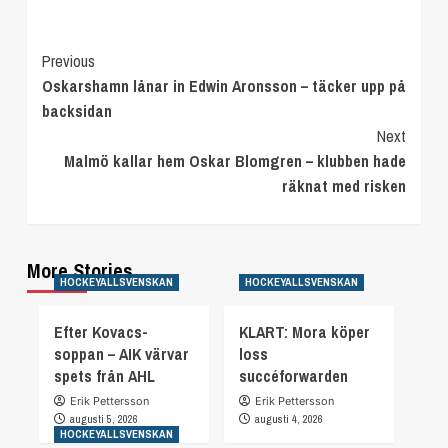
Continue
Previous
Oskarshamn lånar in Edwin Aronsson – täcker upp på
Reading
backsidan
Next
Malmö kallar hem Oskar Blomgren – klubben hade
räknat med risken
More Stories
HOCKEYALLSVENSKAN
HOCKEYALLSVENSKAN
Efter Kovacs-
KLART: Mora köper
soppan – AIK värvar
loss
spets från AHL
succéforwarden
Erik Pettersson
Erik Pettersson
augusti 5, 2026
augusti 4, 2026
HOCKEYALLSVENSKAN