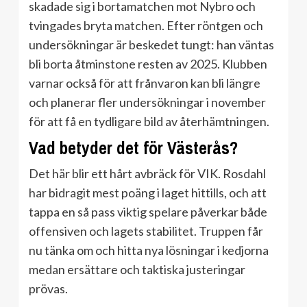
skadade sig i bortamatchen mot Nybro och
tvingades bryta matchen. Efter röntgen och
undersökningar är beskedet tungt: han väntas
bli borta åtminstone resten av 2025. Klubben
varnar också för att frånvaron kan bli längre
och planerar fler undersökningar i november
för att få en tydligare bild av återhämtningen.
Vad betyder det för Västerås?
Det här blir ett hårt avbräck för VIK. Rosdahl
har bidragit mest poäng i laget hittills, och att
tappa en så pass viktig spelare påverkar både
offensiven och lagets stabilitet. Truppen får
nu tänka om och hitta nya lösningar i kedjorna
medan ersättare och taktiska justeringar
prövas.