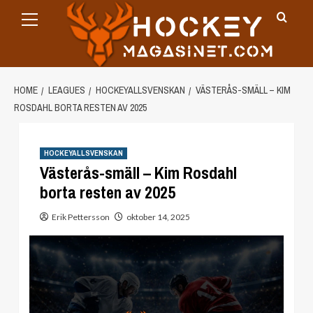
Primary
Skip
Menu
to
content
HOME
LEAGUES
HOCKEYALLSVENSKAN
VÄSTERÅS-SMÄLL – KIM
ROSDAHL BORTA RESTEN AV 2025
HOCKEYALLSVENSKAN
Västerås-smäll – Kim Rosdahl
borta resten av 2025
Erik Pettersson
oktober 14, 2025