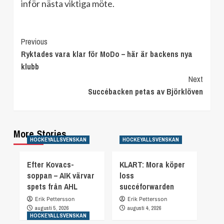
inför nästa viktiga möte.
Continue
Previous
Ryktades vara klar för MoDo – här är backens nya
Reading
klubb
Next
Succébacken petas av Björklöven
More Stories
HOCKEYALLSVENSKAN
HOCKEYALLSVENSKAN
Efter Kovacs-
KLART: Mora köper
soppan – AIK värvar
loss
spets från AHL
succéforwarden
Erik Pettersson
Erik Pettersson
augusti 5, 2026
augusti 4, 2026
HOCKEYALLSVENSKAN