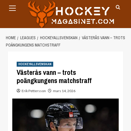
Primary
Skip
Menu
to
content
HOME
LEAGUES
HOCKEYALLSVENSKAN
VÄSTERÅS VANN – TROTS
POÄNGKUNGENS MATCHSTRAFF
HOCKEYALLSVENSKAN
Västerås vann – trots
poängkungens matchstraff
Erik Pettersson
mars 14, 2026