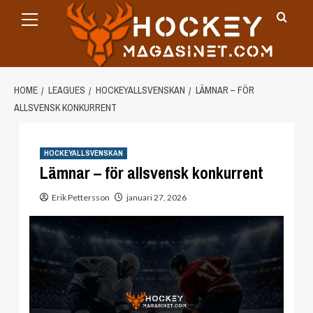
Primary
Skip
Menu
to
content
HOME
LEAGUES
HOCKEYALLSVENSKAN
LÄMNAR – FÖR
ALLSVENSK KONKURRENT
HOCKEYALLSVENSKAN
Lämnar – för allsvensk konkurrent
Erik Pettersson
januari 27, 2026