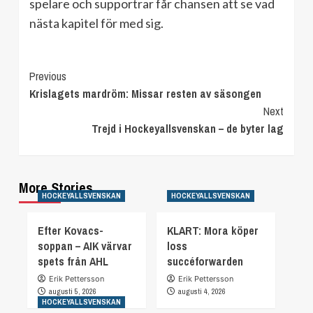
spelare och supportrar får chansen att se vad
nästa kapitel för med sig.
Continue
Previous
Krislagets mardröm: Missar resten av säsongen
Reading
Next
Trejd i Hockeyallsvenskan – de byter lag
More Stories
HOCKEYALLSVENSKAN
HOCKEYALLSVENSKAN
Efter Kovacs-
KLART: Mora köper
soppan – AIK värvar
loss
spets från AHL
succéforwarden
Erik Pettersson
Erik Pettersson
augusti 5, 2026
augusti 4, 2026
HOCKEYALLSVENSKAN