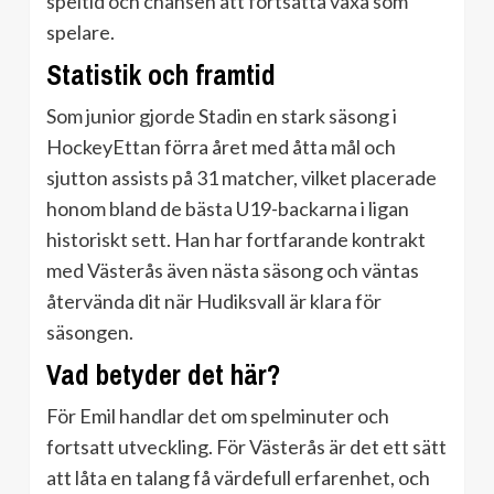
speltid och chansen att fortsätta växa som
spelare.
Statistik och framtid
Som junior gjorde Stadin en stark säsong i
HockeyEttan förra året med åtta mål och
sjutton assists på 31 matcher, vilket placerade
honom bland de bästa U19-backarna i ligan
historiskt sett. Han har fortfarande kontrakt
med Västerås även nästa säsong och väntas
återvända dit när Hudiksvall är klara för
säsongen.
Vad betyder det här?
För Emil handlar det om spelminuter och
fortsatt utveckling. För Västerås är det ett sätt
att låta en talang få värdefull erfarenhet, och