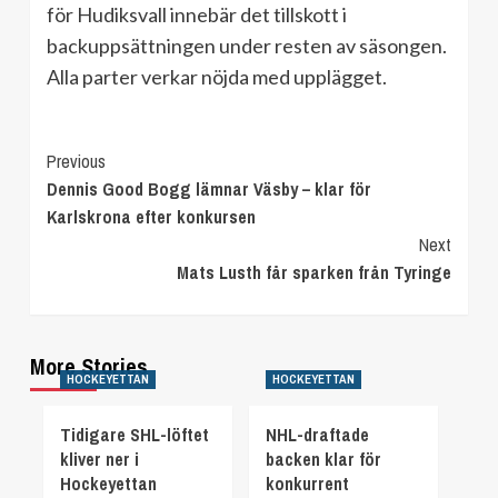
för Hudiksvall innebär det tillskott i
backuppsättningen under resten av säsongen.
Alla parter verkar nöjda med upplägget.
Continue
Previous
Dennis Good Bogg lämnar Väsby – klar för
Reading
Karlskrona efter konkursen
Next
Mats Lusth får sparken från Tyringe
More Stories
HOCKEYETTAN
HOCKEYETTAN
Tidigare SHL-löftet
NHL-draftade
kliver ner i
backen klar för
Hockeyettan
konkurrent