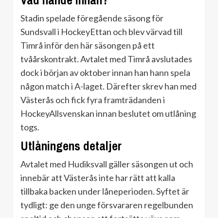
Vad hände innan?
Stadin spelade föregående säsong för
Sundsvall i HockeyEttan och blev värvad till
Timrå inför den här säsongen på ett
tvåårskontrakt. Avtalet med Timrå avslutades
dock i början av oktober innan han hann spela
någon match i A-laget. Därefter skrev han med
Västerås och fick fyra framträdanden i
HockeyAllsvenskan innan beslutet om utlåning
togs.
Utlåningens detaljer
Avtalet med Hudiksvall gäller säsongen ut och
innebär att Västerås inte har rätt att kalla
tillbaka backen under låneperioden. Syftet är
tydligt: ge den unge försvararen regelbunden