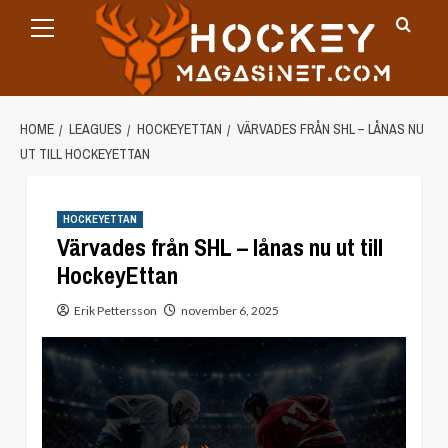
Primary
Skip
Menu
to
content
HOME
LEAGUES
HOCKEYETTAN
VÄRVADES FRÅN SHL – LÅNAS NU
UT TILL HOCKEYETTAN
HOCKEYETTAN
Värvades från SHL – lånas nu ut till
HockeyEttan
Erik Pettersson
november 6, 2025