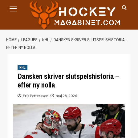
Primary
Skip
Menu
to
content
HOME
LEAGUES
NHL
DANSKEN SKRIVER SLUTSPELSHISTORIA –
EFTER NY NOLLA
NHL
Dansken skriver slutspelshistoria –
efter ny nolla
Erik Pettersson
maj 28, 2026