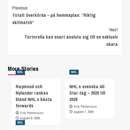
Continue
Previous
Totalt överkörda – på hemmaplan: ”Riktig
Reading
skitmatch”
Next
Tortorella kan snart ansluta sig till en exklusiv
skara
More Stories
NHL
NHL
Raymond och
NHL:s svenska All
Nylander rankas
Star-lag – 2020 till
bland NHL:s bästa
2026
forwards
Erik Pettersson
augusti 7, 2026
Erik Pettersson
augusti 8, 2026
NHL