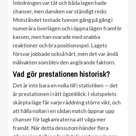
Inledningen var tät och båda lagen hade
chanser, men dansken var ständigt redo.
Motståndet testade honom gång på gång i
numerära överlägen och i öppna lägen framför
kassen, men han svarade med snabba
reaktioner och bra positionsspel. Lagets
försvar jobbade också hårt, men det var ändå
målvakten som blev den avgörande faktorn.
Vad gör prestationen historisk?
Det är inte bara en nolla till i statistiken — det
är prestationen i rätt ögonblick. I slutspelets
skärpta läge får varje räddning större vikt, och
att hålla nollan i en sådan match öppnar upp
chanser för lagkamraterna att våga mer
framåt. När detta dessutom händer flera