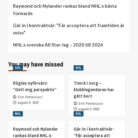
Raymond och Nylander rankas bland NHL:s bästa
forwards
Går in i kontraktsår: ”Får acceptera att framtiden är
oviss”
NHL:s svenska All Star-lag – 2020 till 2026
You may have missed
SHL
SHL
Rögles nyförvärv:
Timrå i sorg –
”Gett mig perspektiv”
klubblegendaren har
gått bort
Erik Pettersson
augusti 9, 2026
Erik Pettersson
augusti 9, 2026
NHL
SHL
Raymond och Nylander
Går in i kontraktsår:
rankas bland NHL:s
”Får acceptera att