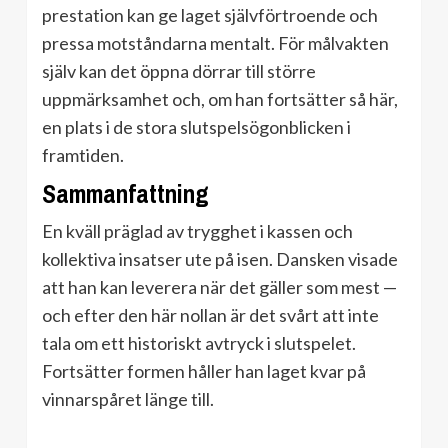
prestation kan ge laget självförtroende och
pressa motståndarna mentalt. För målvakten
själv kan det öppna dörrar till större
uppmärksamhet och, om han fortsätter så här,
en plats i de stora slutspelsögonblicken i
framtiden.
Sammanfattning
En kväll präglad av trygghet i kassen och
kollektiva insatser ute på isen. Dansken visade
att han kan leverera när det gäller som mest —
och efter den här nollan är det svårt att inte
tala om ett historiskt avtryck i slutspelet.
Fortsätter formen håller han laget kvar på
vinnarspåret länge till.