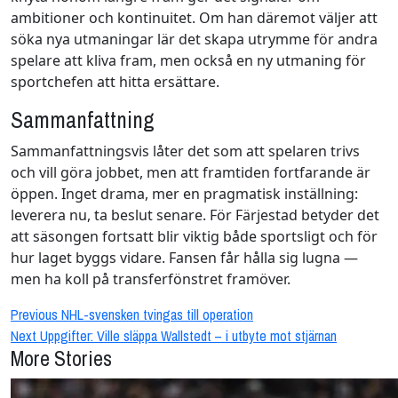
ambitioner och kontinuitet. Om han däremot väljer att
söka nya utmaningar lär det skapa utrymme för andra
spelare att kliva fram, men också en ny utmaning för
sportchefen att hitta ersättare.
Sammanfattning
Sammanfattningsvis låter det som att spelaren trivs
och vill göra jobbet, men att framtiden fortfarande är
öppen. Inget drama, mer en pragmatisk inställning:
leverera nu, ta beslut senare. För Färjestad betyder det
att säsongen fortsatt blir viktig både sportsligt och för
hur laget byggs vidare. Fansen får hålla sig lugna —
men ha koll på transferfönstret framöver.
Continue
Previous
NHL-svensken tvingas till operation
Next
Uppgifter: Ville släppa Wallstedt – i utbyte mot stjärnan
Reading
More Stories