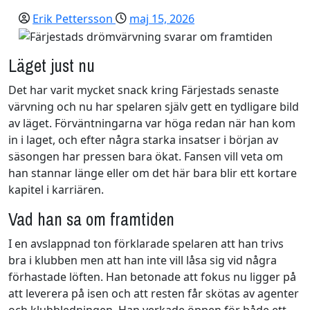
Erik Pettersson
maj 15, 2026
Läget just nu
Det har varit mycket snack kring Färjestads senaste
värvning och nu har spelaren själv gett en tydligare bild
av läget. Förväntningarna var höga redan när han kom
in i laget, och efter några starka insatser i början av
säsongen har pressen bara ökat. Fansen vill veta om
han stannar länge eller om det här bara blir ett kortare
kapitel i karriären.
Vad han sa om framtiden
I en avslappnad ton förklarade spelaren att han trivs
bra i klubben men att han inte vill låsa sig vid några
förhastade löften. Han betonade att fokus nu ligger på
att leverera på isen och att resten får skötas av agenter
och klubbledningen. Han verkade öppen för både ett