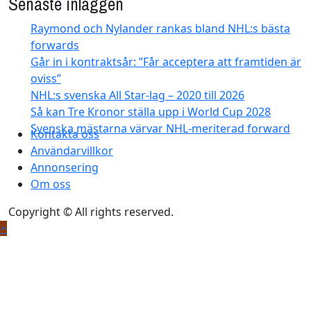
Senaste inläggen
Raymond och Nylander rankas bland NHL:s bästa
forwards
Går in i kontraktsår: ”Får acceptera att framtiden är
oviss”
NHL:s svenska All Star-lag – 2020 till 2026
Så kan Tre Kronor ställa upp i World Cup 2028
Svenska mästarna värvar NHL-meriterad forward
Kontakta oss
Användarvillkor
Annonsering
Om oss
Copyright © All rights reserved.